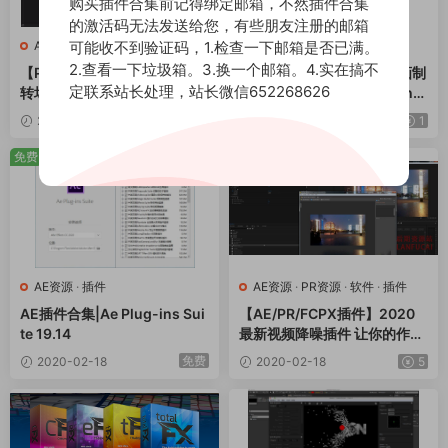
购买插件合集前记得绑定邮箱，不然插件合集
的激活码无法发送给您，有些朋友注册的邮箱
可能收不到验证码，1.检查一下邮箱是否已满。
AE资源
·
软件
·
插件
AE资源
·
C4D资源
2.查看一下垃圾箱。3.换一个邮箱。4.实在搞不
【Pr插件】蓝宝石视觉特效和
AE/C4D 3D扁平化人物动画制
定联系站长处理，站长微信652268626
转场插件 BorisFX Sapphire
作教程 Motion Design Scho
2019.52 破解版免费下载附详
ol – 3D Monks Animation M
2020-02-19
5
2020-02-18
1
细图文安装教程
asterclass
免费
AE资源
·
插件
AE资源
·
PR资源
·
软件
·
插件
AE插件合集|Ae Plug-ins Sui
【AE/PR/FCPX插件】2020
te 19.14
最新视频降噪插件 让你的作品
更有质感！带使用教程
免费
2020-02-18
2020-02-18
5