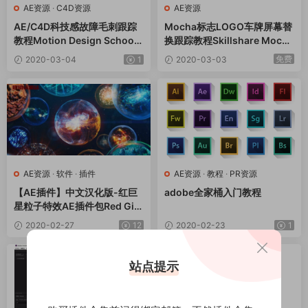
AE资源
·
C4D资源
AE资源
AE/C4D科技感故障毛刺跟踪
Mocha标志LOGO车牌屏幕替
教程Motion Design School –
换跟踪教程Skillshare Mocha
Rich Glitch
Pro 2019 for After Effects: T
免费
2020-03-04
1
2020-03-03
rack and replace screens, l
ogos, car plates and more
AE资源
·
软件
·
插件
AE资源
·
教程
·
PR资源
【AE插件】中文汉化版-红巨
adobe全家桶入门教程
星粒子特效AE插件包Red Gia
nt Trapcode Suite 15.1.8 Wi
2020-02-27
12
2020-02-23
1
n/Mac 含多个注册码 支持AE
2020 ，同局域网多电脑正常
使用
站点提示