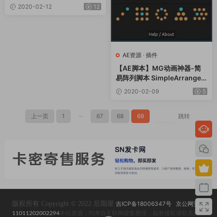
ey V1.21 中文版(附安装教程)
2020-02-12
12
AE资源
·
插件
【AE脚本】MG动画神器-简
易阵列脚本 SimpleArrange V
1.0 -让设计更简单
2020-02-09
5
上一页
1
···
67
68
69
跳转
版权所有 Copyright © 2022 后期屋
吉ICP备18006347号
京公网安备
11011202002294
本站资源，均来自互联网搜集整理，如有侵权请联系删除