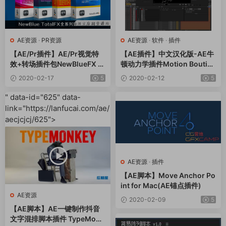
AE资源
·
PR资源
AE资源
·
软件
·
插件
【AE/Pr插件】AE/Pr视觉特
【AE插件】中文汉化版-AE牛
效+转场插件包NewBlueFX T
顿动力学插件Motion Boutiq
otalFX7 v6.0.200108 CE Wi
ue Newton 3.0.69 CS6 – CC
2020-02-17
5
2020-02-12
5
n x64 一键安装破解版
2019 Win/Mac破解版 + 视频
教程
" data-id="625" data-
link="https://lanfucai.com/ae/
aecjcjcj/625">
AE资源
·
插件
【AE脚本】Move Anchor Po
int for Mac(AE锚点插件)
AE资源
2020-02-09
5
【AE脚本】AE一键制作抖音
文字混排脚本插件 TypeMonk