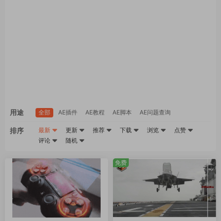
用途
全部
AE插件
AE教程
AE脚本
AE问题查询
排序
最新
更新
推荐
下载
浏览
点赞
评论
随机
免费