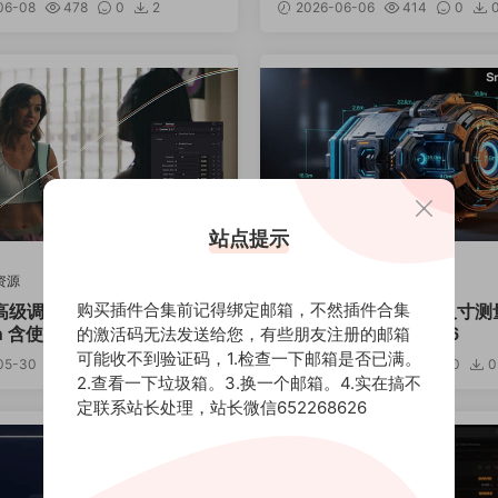
06-08
478
0
2
2026-06-06
414
0
站点提示
资源
Blender插件
购买插件合集前记得绑定邮箱，不然插件合集
级调色插件 Contour V2.
Blender插件-吸附式尺寸
in 含使用教程
Snap Measure v2.4.6
的激活码无法发送给您，有些朋友注册的邮箱
可能收不到验证码，1.检查一下邮箱是否已满。
05-30
490
0
0
12
2026-05-21
558
0
0
2.查看一下垃圾箱。3.换一个邮箱。4.实在搞不
定联系站长处理，站长微信652268626