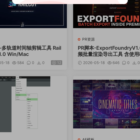
PR资源
-多轨道时间轴剪辑工具 Rail
PR脚本-ExportFoundryV1.
.1.0 Win/Mac
频批量渲染导出工具 含使用
05-18
584
0
0
12
2026-05-18
646
0
0
AE模板