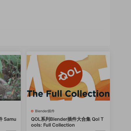
Blender插件
 Samu
QOL系列Blender插件大合集 Qol T
ools: Full Collection