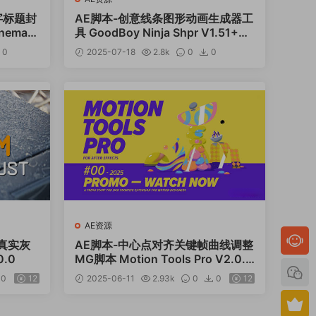
字标题封
AE脚本-创意线条图形动画生成器工
mati
具 GoodBoy Ninja Shpr V1.51+
+使用教程
0
2025-07-18
2.8k
0
0
AE资源
加真实灰
AE脚本-中心点对齐关键帧曲线调整
0.0
MG脚本 Motion Tools Pro V2.0.6
+使用教程
0
12
2025-06-11
2.93k
0
0
12