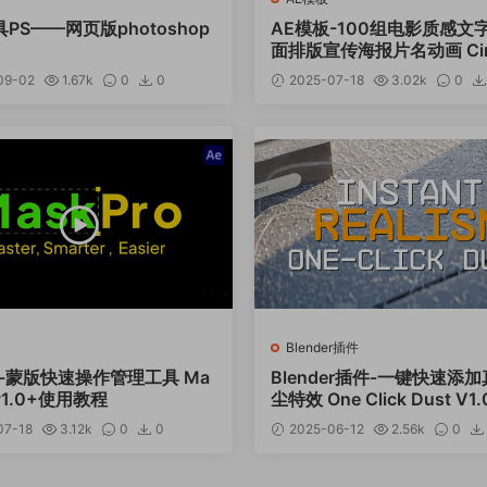
PS——网页版photoshop
AE模板-100组电影质感文
面排版宣传海报片名动画 Cine
c Titles
09-02
1.67k
0
0
2025-07-18
3.02k
0
Blender插件
-蒙版快速操作管理工具 Ma
Blender插件-一键快速添
 v1.0+使用教程
尘特效 One Click Dust V1.
07-18
3.12k
0
0
2025-06-12
2.56k
0