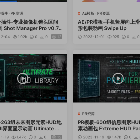
er插件
·
PR资源
AE模板
·
PR资源
der插件-专业摄像机镜头区间
AE/PR模板-手机竖屏向上
hot Manager Pro v0.7.
形包装动画 Swipe Up
12-04
1.02k
0
0
12
2023-12-01
925
0
0
PR资源
-263组未来图形元素HUD地
PR模板-600组信息图形H
界面显示动画 Ultimate H
素动画包 Extreme HUD Pac
rary
1-19
1.47k
0
0
12
2023-11-19
1.47k
0