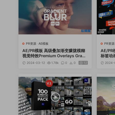
PR资源
·
AE模板
PR资源
AE/PR模板 高级叠加渐变朦胧模糊
AE/P
视觉特效Premium Overlays Gradi
标签动画 R
ent Blur
2024-03-12
1.78k
0
0
12
2024-