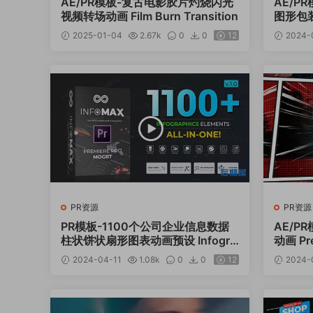
AE/PR模板-复古电影胶片灼烧闪光
AE/P
视频转场动画 Film Burn Transition
图形包装动
ements
2025-01-04
2.67k
0
0
12
2024-
PR资源
PR资源
PR模板-1100个公司企业信息数据
AE/P
柱状饼状扇形图表动画预设 Infogra
动画 Pre
phics Pack MOGRT
2024-04-11
1.08k
0
0
12
2024-