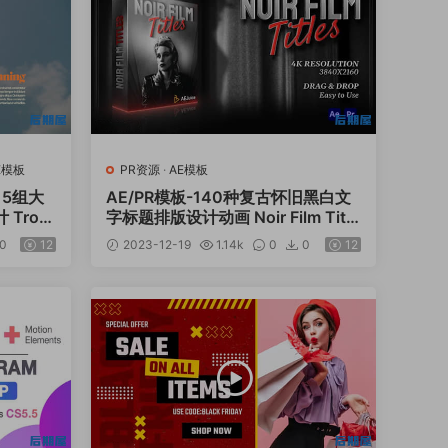
E模板
PR资源
·
AE模板
15组大
AE/PR模板-140种复古怀旧黑白文
ropi
字标题排版设计动画 Noir Film Title
s Vol.2
s
0
12
2023-12-19
1.14k
0
0
12