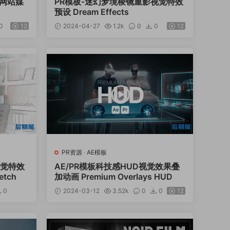
频网站媒
PR模板-迷幻梦境棱镜重影视觉特效
预设 Dream Effects
0
12
2024-04-27
1.2k
0
0
12
PR资源
·
AE模板
视觉特效
AE/PR模板科技感HUD视觉效果叠
etch
加动画 Premium Overlays HUD
0
2024-03-12
3.52k
0
0
12
12