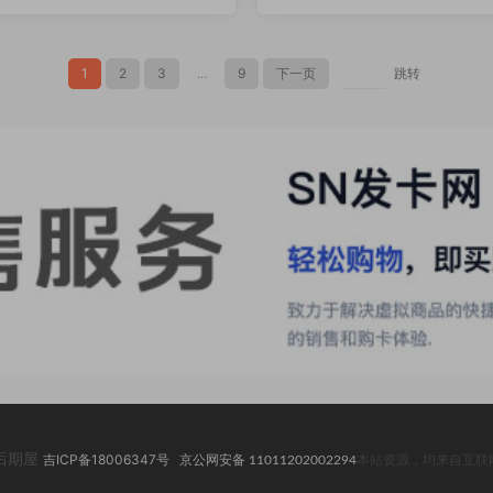
1
2
3
...
9
下一页
跳转
2 后期屋
吉ICP备18006347号
京公网安备 11011202002294
本站资源，均来自互联