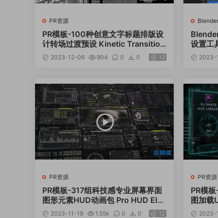
PR资源
Blend
PR模板-100种创意文字标题排版设
Blen
计转场过渡预设 Kinetic Transition
设置工具 S
s Pack
7
2023-12-06
904
0
0
12
2023-
PR资源
PR资源
PR模板-317组科技感专业屏幕界面
PR模板
图形元素HUD动画包 Pro HUD Ele
图加载UI
ments Pack
UD Lib
2023-11-19
1.55k
0
0
12
2023-1