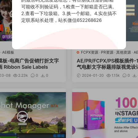
可能收不到验证码，1.检查一下邮箱是否已满。
2.查看一下垃圾箱。3.换一个邮箱。4.实在搞不
定联系站长处理，站长微信652268626
·
AE模板
FCPX资源
·
PR资源
·
其他资源
·
A
R模板-电商广告促销打折文字
AE/PR/FCPX/PS模板插件-
ibbon Sale Labels
气电影文字标题排版视觉设计 T
c Colour – Cinematic Title
03-08
2.23k
0
0
2024-01-20
1.15k
0
12