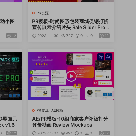
PR资源
滑动小图
PR模板-时尚图形包装商城促销打折
宣传展示介绍片头 Sale Slider Prom
o
12
2023-11-30
737
0
0
12
PR资源
·
AE模板
UD界面元
AE/PR模板-10组商家客户评级打分
k v1.6
评价动画 Review Mockups
0
12
2023-11-07
997
0
0
12