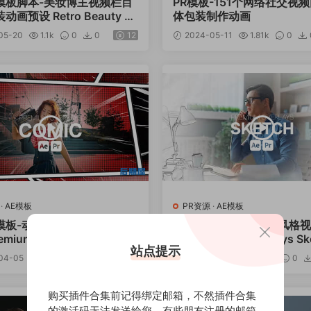
R模板脚本-美妆博主视频栏目
PR模板-151个网络社交视
画预设 Retro Beauty El
体包装制作动画
 Pack
05-20
1.1k
0
0
12
2024-05-11
1.81k
0
·
AE模板
PR资源
·
AE模板
R模板-动漫卡通风格视觉特效
AE/PR模板-手绘素描风格
mium Overlays Comic
动画 Premium Overlays Sk
站点提示
04-05
3.7k
0
0
12
2024-04-05
3.72k
0
购买插件合集前记得绑定邮箱，不然插件合集
的激活码无法发送给您，有些朋友注册的邮箱