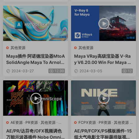
其他资源
其他资源
Maya插件 阿诺德渲染器MtoA
Maya VRay高级渲染器 V-Ra
SolidAngle Maya To Arnold
y V6.20.00 Win For Maya 2
v5.3.5.3 Win
020/2022/2023/2024
2024-03-27
12.99
2024-03-05
12
AE资源
·
PR资源
·
其他资源
·
达
FCPX资源
·
PR资源
·
其他资源
·
芬奇资源
AE模板
AE/PR/达芬奇/OFX视频调色
AE/PR/FCPX/PS模板插件-15
万能示波器插件 Nobe OmniS
组大气电影文字标题排版视觉