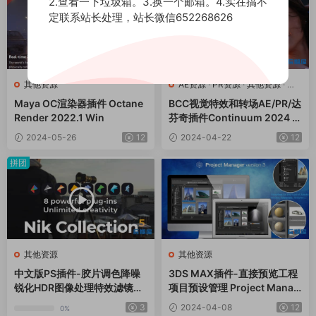
2.查看一下垃圾箱。3.换一个邮箱。4.实在搞不
定联系站长处理，站长微信652268626
其他资源
AE资源
·
PR资源
·
其他资源
·
达
芬奇资源
Maya OC渲染器插件 Octane
BCC视觉特效和转场AE/PR/达
Render 2022.1 Win
芬奇插件Continuum 2024 v
17.0.5 CE Win一键安装版
2024-05-26
12
2024-04-22
12
拼团
其他资源
其他资源
中文版PS插件-胶片调色降噪
3DS MAX插件-直接预览工程
锐化HDR图像处理特效滤镜Ni
项目预设管理 Project Manag
k Collection 6.10.0 Win/Mac
er v3.35.23
3
2024-04-08
12
0%