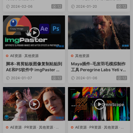
cope V1.10.117 Win
设计 Tropic Colour – Cinem
2024-02-06
12
2024-01-20
12
atic Titles Vol.2
AE资源
·
其他资源
其他资源
脚本-将剪贴板图像复制粘贴到
Maya插件-毛发羽毛模拟制作
AE和PS软件中 imgPaster V1.
工具 Peregrine Labs Yeti v4.
0
2.12 Win
2024-01-07
12
2024-01-06
12
AE资源
·
PR资源
·
其他资源
·
达
AE资源
·
PR资源
·
其他资源
·
达
芬奇资源
芬奇资源