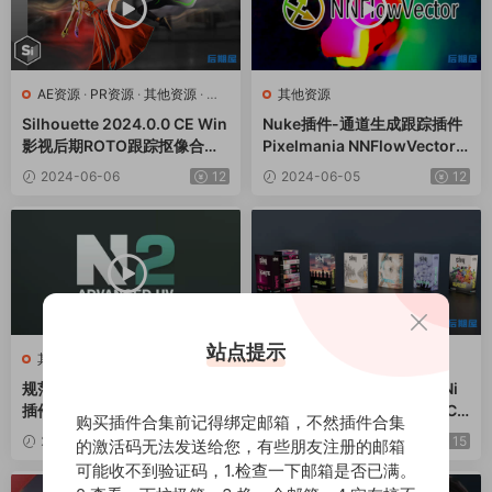
AE资源
·
PR资源
·
其他资源
·
达
其他资源
芬奇资源
Silhouette 2024.0.0 CE Win
Nuke插件-通道生成跟踪插件
影视后期ROTO跟踪抠像合成
Pixelmania NNFlowVector V
软件AE/PR/达芬奇/VEGAS/O
2.2.1 Win
2024-06-06
12
2024-06-05
12
FX插件
站点提示
其他资源
其他资源
规范物体贴图密度3DS MAX
3DS MAX插件合集套装 SiNi
插件 Advanced UV Normaliz
Plugins V2.0.0 (IgNite/SiCl
购买插件合集前记得绑定邮箱，不然插件合集
er v2.5.0
one/ProxSi/Disperse/Foren
2024-05-29
15
2024-05-28
15
的激活码无法发送给您，有些朋友注册的邮箱
SicScatter)
可能收不到验证码，1.检查一下邮箱是否已满。