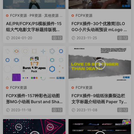
FCPX资源
·
PR资源
·
其他资源
·
FCPX资源
AE模板
AE/PR/FCPX/PS模板插件-15
FCPX插件-30个优雅简洁LO
组大气电影文字标题排版视觉
GO小片头动画预设 mLogo Si
设计 Tropic Colour – Cinem
mple 2
2024-01-20
12
2023-11-25
12
atic Titles Vol.2
FCPX资源
FCPX资源
FCPX插件-157种彩色运动图
FCPX插件-9组纸张撕裂边栏
形MG小动画 Burst and Shap
文字标题介绍动画 Paper Typ
es Pack
ography
2023-11-18
12
2023-11-08
12