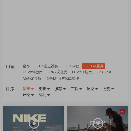
全部
FCPX发生器类
FCPX教程
FCPX标题类
用途
FCPX特效类
FCPX调色类
FCPX转场类
Final Cut
Motion模板
支持M1芯片fcpx插件
排序
最新
更新
推荐
下载
浏览
点赞
评论
随机