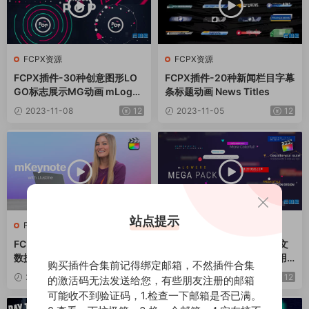
FCPX资源
FCPX资源
FCPX插件-30种创意图形LO
FCPX插件-20种新闻栏目字幕
GO标志展示MG动画 mLogo
条标题动画 News Titles
POP
2023-11-08
12
2023-11-05
12
站点提示
FCPX资源
FCPX资源
FCPX插件-95个趣味演讲信息
FCPX插件-131个现代设计文
数据展示文字标题图形小动画
字标题字幕条动画预设+使用
购买插件合集前记得绑定邮箱，不然插件合集
教程
2023-10-22
12
2023-10-14
12
的激活码无法发送给您，有些朋友注册的邮箱
可能收不到验证码，1.检查一下邮箱是否已满。