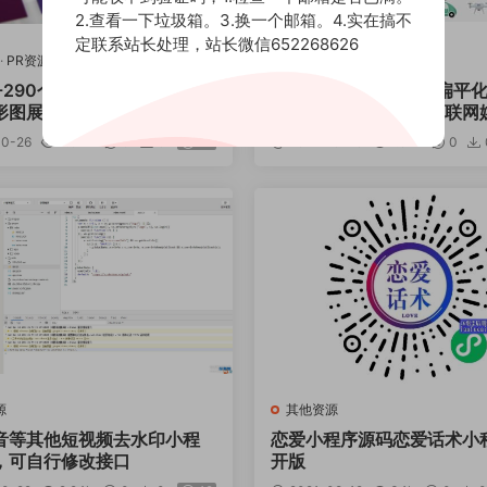
2.查看一下垃圾箱。3.换一个邮箱。4.实在搞不
定联系站长处理，站长微信652268626
·
PR资源
·
其他资源
AE模板
·
其他资源
-290个信息数据图表饼图柱
AE模板-3400个二维扁平
展示动画 Infographics
活交通建筑食物运动互联网
乐设备动物Icons图标动画
10-26
2.04k
0
0
12
2021-10-25
1.92k
0
源
其他资源
音等其他短视频去水印小程
恋爱小程序源码恋爱话术小
，可自行修改接口
开版