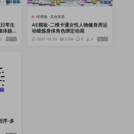
AE模板
·
其他资源
化日常生
AE模板-二维卡通女性人物健身房运
媒体娱
动锻炼身体角色绑定动画
0
12
2021-10-25
2.51k
0
0
12
程序-多