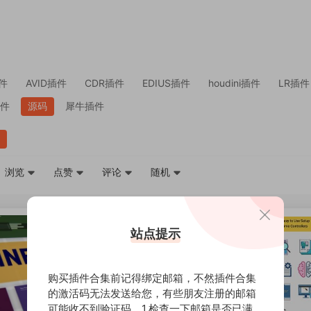
件
AVID插件
CDR插件
EDIUS插件
houdini插件
LR插件
件
源码
犀牛插件
浏览
点赞
评论
随机
站点提示
购买插件合集前记得绑定邮箱，不然插件合集
的激活码无法发送给您，有些朋友注册的邮箱
可能收不到验证码，1.检查一下邮箱是否已满。