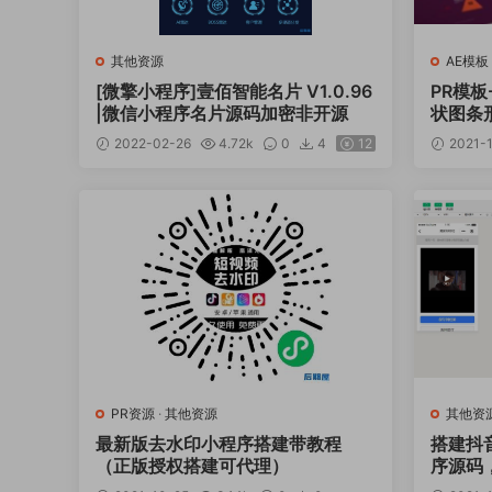
其他资源
AE模板
[微擎小程序]壹佰智能名片 V1.0.96
PR模板
|微信小程序名片源码加密非开源
状图条形图
2022-02-26
4.72k
0
4
12
2021-
PR资源
·
其他资源
其他资
最新版去水印小程序搭建带教程
搭建抖
（正版授权搭建可代理）
序源码