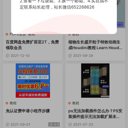
2.查看一下垃圾箱。3.换一个邮箱。4.实在搞不
定联系站长处理，站长微信652268626
FCPX资源
·
教程
教程
百度网盘免费扩容至2T，免费
植物生长盛开粒子特效动画生
领取会员
成Houdini教程 Learn Houdi
ni In Bloom
2021-12-10
2021-09-29
教程
教程
免认证费申请小程序步骤
ps无法加载插件怎么办？PS安
装插件提示无法加载扩展未正
确签署的解决方法
2021-09-01
6.8
2021-07-23