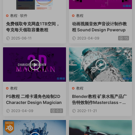
教程
·
软件
教程
免费领取夸克网盘1TB空间，
动画视频音效声音设计制作教
夸克每天领取容量教程
程 Sound Design Powerup
2025-06-11
2023-04-09
15
教程
教程
PS教程 二维卡通角色绘制2D
Blender教程 矿泉水瓶产品广
Character Design Magician
告特效制作Masterclass – Ma
king Bottle Commercials Us
2023-04-09
0.0
2022-11-21
ing Blender