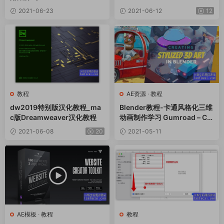
2021-06-23
2021-06-12
12
教程
AE资源
·
教程
dw2019特别版汉化教程_ma
Blender教程-卡通风格化三维
c版Dreamweaver汉化教程
动画制作学习 Gumroad – Cre
ate Stylized 3D Art in Blend
2021-06-08
20
2021-05-11
er
AE模板
·
教程
教程