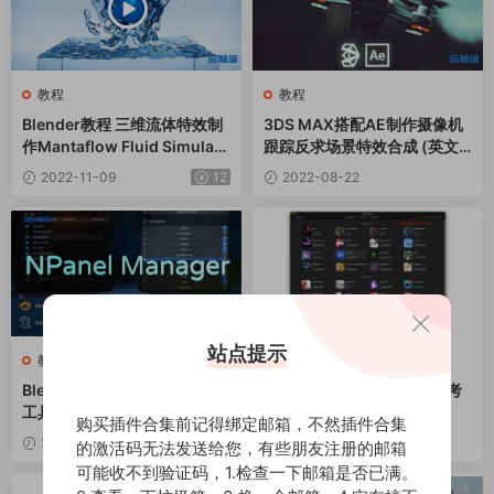
教程
教程
Blender教程 三维流体特效制
3DS MAX搭配AE制作摄像机
作Mantaflow Fluid Simulati
跟踪反求场景特效合成 (英文
on Guide in Blender 3.1
字幕) Learn VFX Camera Tra
2022-11-09
12
2022-08-22
cking And Compositing
站点提示
教程
FCPX资源
·
教程
Blender插件整理管理工作流
FxFactory插件安装方法参考
工具 N Panel Manager v1.2
购买插件合集前记得绑定邮箱，不然插件合集
2022-08-21
12
2022-03-19
的激活码无法发送给您，有些朋友注册的邮箱
可能收不到验证码，1.检查一下邮箱是否已满。