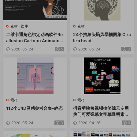
素材
·
软件
素材
二维卡通角色绑定动画软件Re
24个抽象头脑风暴插图集 Circ
allusion Cartoon Animator
le a head
4.2.1709.1 Win + Resource
2020-05-24
5
2020-05-24
3
Pack资源包
素材
素材
112个C4D灵感参考合集-静态
抖音剪映短视频搞笑综艺专用
热门可爱弹幕文字幕透明素材
无白边图片素材
2020-05-24
3
2020-04-26
9