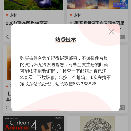
素材
素材
206张瀑布图片4K高清
25张高质量蓝天白云晴空万里
天空图片 Sky Overlays Pack
age
2022-08-10
12
2020-12-25
8
站点提示
购买插件合集前记得绑定邮箱，不然插件合集
的激活码无法发送给您，有些朋友注册的邮箱
可能收不到验证码，1.检查一下邮箱是否已满。
2.查看一下垃圾箱。3.换一个邮箱。4.实在搞不
定联系站长处理，站长微信652268626
素材
素材
【素材】PS复古怀旧漏光素材
35枚体育运动标志字体图标
套装 190+Retro Analog Ligh
t Leaks Bundle
2020-06-24
5
2020-05-24
3