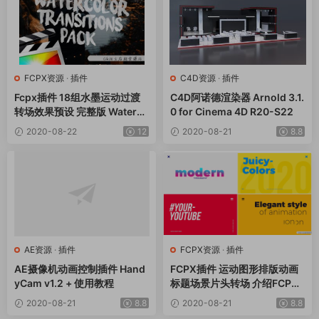
FCPX资源
·
插件
C4D资源
·
插件
Fcpx插件 18组水墨运动过渡
C4D阿诺德渲染器 Arnold 3.1.
转场效果预设 完整版 Waterco
0 for Cinema 4D R20-S22
lor Transitions
2020-08-22
12
2020-08-21
8.8
AE资源
·
插件
FCPX资源
·
插件
AE摄像机动画控制插件 Hand
FCPX插件 运动图形排版动画
yCam v1.2 + 使用教程
标题场景片头转场 介绍FCPX
插件 运动图形排版动画标题场
2020-08-21
8.8
2020-08-21
8.8
景片头转场 视频介绍FCPX插