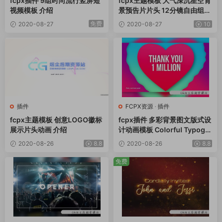
fcpx插件 9组时尚流行竖屏短
fcpx主题模板 大气深沉星空背
视频模板 介绍
景预告片片头 12分镜自由组合
Starfield
免费
2020-08-27
2020-08-27
10
插件
FCPX资源
·
插件
fcpx主题模板 创意LOGO徽标
fcpx插件 多彩背景图文版式设
展示片头动画 介绍
计动画模板 Colorful Typogra
phy
2020-08-26
8.8
2020-08-26
8.8
免费