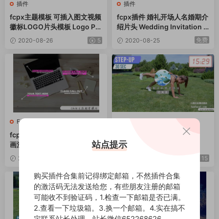
插件
插件
fcpx主题模板 可插入图文视频
fcpx插件 婚礼开场人名婚期介
徽标LOGO片头模板 Logo Ph
绍片头 Wedding Invitation T
oto Opener
itles
免费
2020-08-26
5
2020-08-25
FCPX资源
·
插件
FCPX资源
·
插件
fcpx插件 12个线条呼出标题动
fcpx插件bilibili求关注
站点提示
画注释说明文本框 Call-Out Ti
tles
2020-08-25
8.8
2020-08-24
15
购买插件合集前记得绑定邮箱，不然插件合集
的激活码无法发送给您，有些朋友注册的邮箱
可能收不到验证码，1.检查一下邮箱是否已满。
2.查看一下垃圾箱。3.换一个邮箱。4.实在搞不
定联系站长处理，站长微信652268626