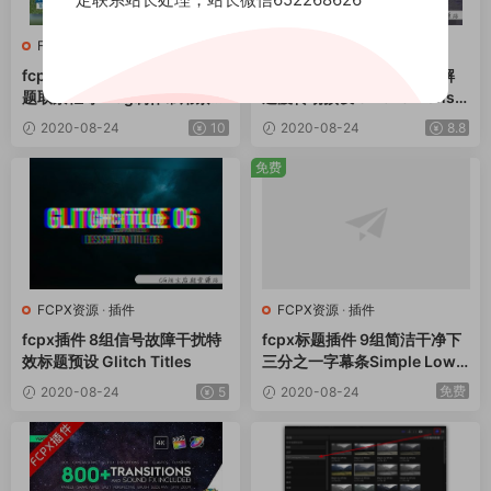
FCPX资源
·
插件
FCPX资源
·
插件
fcpx插件 倒计时计数器简约标
fcpx插件 70种动态烟雾溶解
题取景框等Vlog制作常用素材
过渡转场预设 Smoke Transiti
包
ons
2020-08-24
10
2020-08-24
8.8
免费
FCPX资源
·
插件
FCPX资源
·
插件
fcpx插件 8组信号故障干扰特
fcpx标题插件 9组简洁干净下
效标题预设 Glitch Titles
三分之一字幕条Simple Lowe
r Thirds
免费
2020-08-24
5
2020-08-24