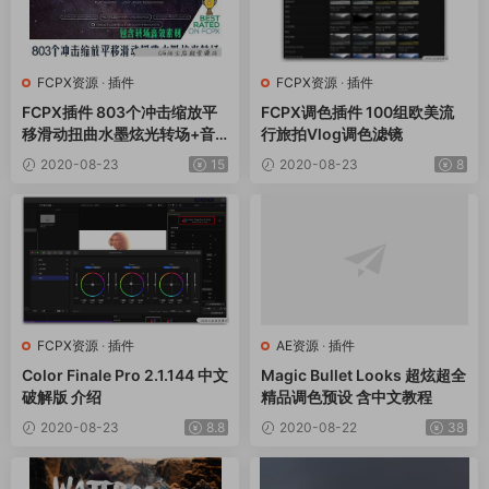
FCPX资源
·
插件
FCPX资源
·
插件
FCPX插件 803个冲击缩放平
FCPX调色插件 100组欧美流
移滑动扭曲水墨炫光转场+音
行旅拍Vlog调色滤镜
效素材 v6
2020-08-23
15
2020-08-23
8
FCPX资源
·
插件
AE资源
·
插件
Color Finale Pro 2.1.144 中文
Magic Bullet Looks 超炫超全
破解版 介绍
精品调色预设 含中文教程
2020-08-23
8.8
2020-08-22
38