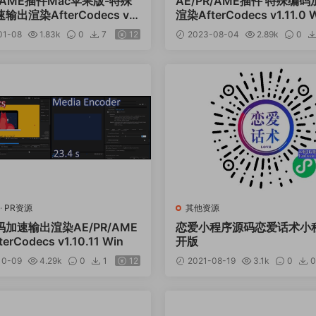
R/AME插件Mac苹果版-特殊
AE/PR/AME插件 特殊编
出渲染AfterCodecs v1.
渲染AfterCodecs v1.11.0 
c
01-08
1.83k
0
7
12
2023-08-04
2.89k
0
·
PR资源
其他资源
加速输出渲染AE/PR/AME
恋爱小程序源码恋爱话术小
erCodecs v1.10.11 Win
开版
10-09
4.29k
0
1
12
2021-08-19
3.1k
0
0