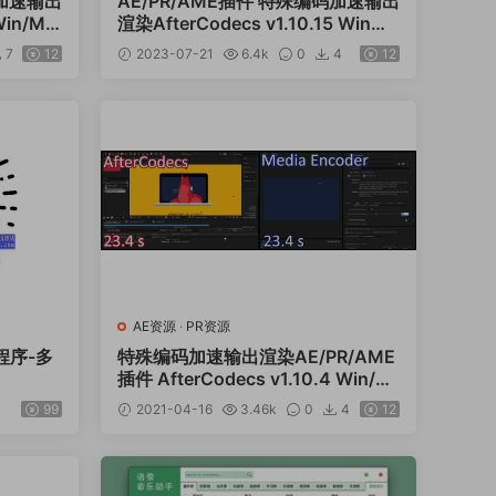
码加速输出
AE/PR/AME插件 特殊编码加速输出
Win/Ma
渲染AfterCodecs v1.10.15 Win
——Mac AfterCodecs v1.10.13
7
12
2023-07-21
6.4k
0
4
12
AE资源
·
PR资源
程序-多
特殊编码加速输出渲染AE/PR/AME
插件 AfterCodecs v1.10.4 Win/M
ac
99
2021-04-16
3.46k
0
4
12