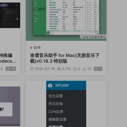
软件
-特殊编
洛雪音乐助手 for Mac(无损音乐下
ecs v
载)v0.18.3 特别版
0
12
2020-07-16
3.77k
0
15
5