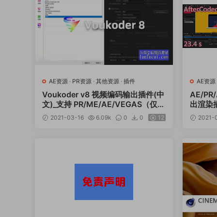
AE资源
·
PR资源
·
其他资源
·
插件
AE资源
Voukoder v8 视频编码输出插件(中
AE/P
文)_支持 PR/ME/AE/VEGAS（仅W
出渲染插件
in）
Win
2021-03-16
6.09k
0
0
12
2021-