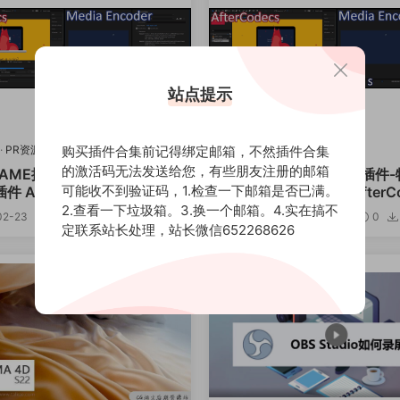
站点提示
购买插件合集前记得绑定邮箱，不然插件合集
·
PR资源
AE资源
·
PR资源
的激活码无法发送给您，有些朋友注册的邮箱
R/AME插件-特殊编码加速输
中文汉化AE/PR/AME插件
可能收不到验证码，1.检查一下邮箱是否已满。
 AfterCodecs v1.10.5
码加速输出渲染插件AfterCod
1.9.9 Win破解版
2.查看一下垃圾箱。3.换一个邮箱。4.实在搞不
02-23
4.31k
0
0
12
2020-11-03
4.21k
0
定联系站长处理，站长微信652268626