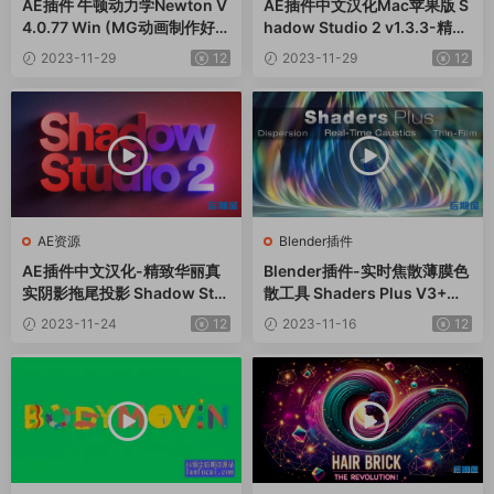
AE插件 牛顿动力学Newton V
AE插件中文汉化Mac苹果版 S
4.0.77 Win (MG动画制作好伴
hadow Studio 2 v1.3.3-精致
侣)
华丽真实阴影拖尾投影
2023-11-29
12
2023-11-29
12
AE资源
Blender插件
AE插件中文汉化-精致华丽真
Blender插件-实时焦散薄膜色
实阴影拖尾投影 Shadow Stu
散工具 Shaders Plus V3+使
dio 3 v1.0.0 Win+使用教程
用教程
2023-11-24
12
2023-11-16
12