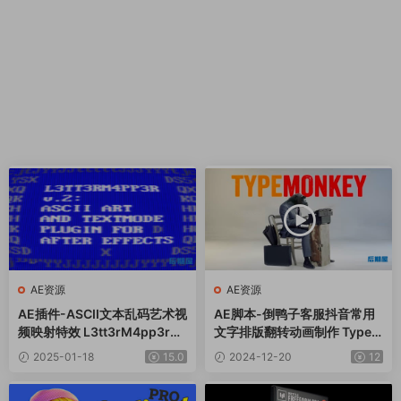
AE资源
AE资源
AE插件-ASCII文本乱码艺术视
AE脚本-倒鸭子客服抖音常用
频映射特效 L3tt3rM4pp3r2
文字排版翻转动画制作 TypeM
V2.3 Win
onkey v1.26+使用教程
2025-01-18
15.0
2024-12-20
12