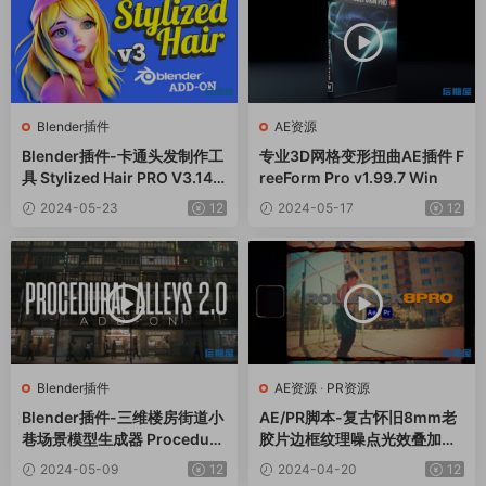
Blender插件
AE资源
Blender插件-卡通头发制作工
专业3D网格变形扭曲AE插件 F
具 Stylized Hair PRO V3.14
reeForm Pro v1.99.7 Win
+使用教程
2024-05-23
12
2024-05-17
12
Blender插件
AE资源
·
PR资源
Blender插件-三维楼房街道小
AE/PR脚本-复古怀旧8mm老
巷场景模型生成器 Procedura
胶片边框纹理噪点光效叠加效
l Alleys V2.0+Assets预设库
果 ROLLBACK8 Pro
2024-05-09
12
2024-04-20
12
+使用教程