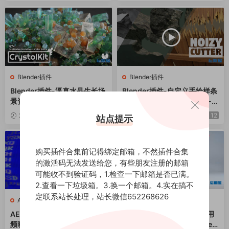
Blender插件
Blender插件
Blender插件-逼真水晶生长场
Blender插件-自定义手绘样条
景资产预设 Crystal Kit – 3D A
线几何切割破碎工具 Noisy-C
sset Kit v1.2+使用教程
utter v1.6+使用教程
2024-04-08
12
2024-04-01
12
站点提示
购买插件合集前记得绑定邮箱，不然插件合集
的激活码无法发送给您，有些朋友注册的邮箱
可能收不到验证码，1.检查一下邮箱是否已满。
2.查看一下垃圾箱。3.换一个邮箱。4.实在搞不
定联系站长处理，站长微信652268626
AE资源
AE资源
AE插件-ASCII文本乱码艺术视
AE脚本-倒鸭子客服抖音常用
频映射特效 L3tt3rM4pp3r2
文字排版翻转动画制作 TypeM