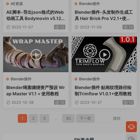
AE资源
Blender插件
AE脚本-导出json格式的Web
Blender插件-头发制作生成工
动画工具 Bodymovin v5.12.1
具 Hair Brick Pro V2.1+使用
Win/Mac
教程
2023-11-07
12
2023-11-06
12
Blender插件
Blender插件
Blender绳索缠绕资产预设 Wr
Blender插件 贴画纹理路径绘
ap Master V1.1 + 使用教程
制Trimflow V1.0.1+使用教程
2023-10-28
12
2023-10-27
12
1
2
3
...
30
下一页
跳转