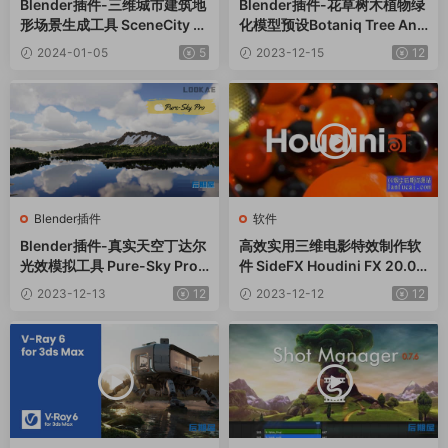
Blender插件-三维城市建筑地
Blender插件-花草树木植物绿
形场景生成工具 SceneCity V
化模型预设Botaniq Tree And
2.2.0
Grass Library V6.8.1
2024-01-05
5
2023-12-15
12
Blender插件
软件
Blender插件-真实天空丁达尔
高效实用三维电影特效制作软
光效模拟工具 Pure-Sky Pro
件 SideFX Houdini FX 20.0.
V6.0.81
547 Win
2023-12-13
12
2023-12-12
12