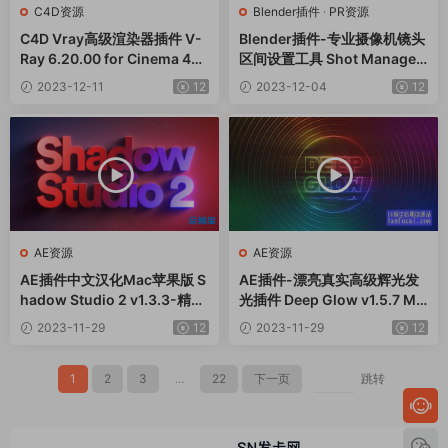
C4D资源
Blender插件
·
PR资源
C4D Vray高级渲染器插件 V-
Blender插件-专业摄像机镜头
Ray 6.20.00 for Cinema 4D
区间设置工具 Shot Manager
R21-2024 Win
Pro v0.7.7
2023-12-11
12
2023-12-04
12
AE资源
AE资源
AE插件中文汉化Mac苹果版 S
AE插件-漂亮真实高级辉光发
hadow Studio 2 v1.3.3-精致
光插件 Deep Glow v1.5.7 Ma
华丽真实阴影拖尾投影
c苹果版
2023-11-29
12
2023-11-29
12
1
2
3
...
22
下一页
跳转