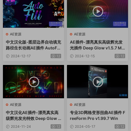
AE资源
AE资源
中文汉化版-图层边界自动填充
AE插件-漂亮真实高级辉光发
路径生长动画AE插件 AutoFill
光插件 Deep Glow v1.5.7 Ma
v2.0.2 Win
c苹果版
2024-12-17
12
2024-12-15
12
AE资源
AE资源
中文汉化AE插件-漂亮真实高
专业3D网格变形扭曲AE插件 F
级辉光发光特效 Deep Glow 2
reeForm Pro v1.99.7 Win
v1.0.2 Win
2024-11-24
12
2024-05-17
12