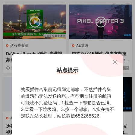
达芬奇资源
AE资源
DaVinci Resolve插件-专业视
中文汉化AE插件-像素方向拉
频画面降噪达芬奇插件 Neat V
伸撕裂分离特效Pixel Sorter
ideo Pro 5.6.0 Win CE
3.0.0 Win+使用教程
2024-05-02
12
2024-04-25
12
站点提示
购买插件合集前记得绑定邮箱，不然插件合集
的激活码无法发送给您，有些朋友注册的邮箱
可能收不到验证码，1.检查一下邮箱是否已满。
2.查看一下垃圾箱。3.换一个邮箱。4.实在搞不
定联系站长处理，站长微信652268626
AE资源
软件
达芬奇/AE/PR/VEGAS多格式
三维室内摄影棚HDR环境灯光
视频编码渲染加速输出插件Vo
渲染器软件+接口插件 Lightm