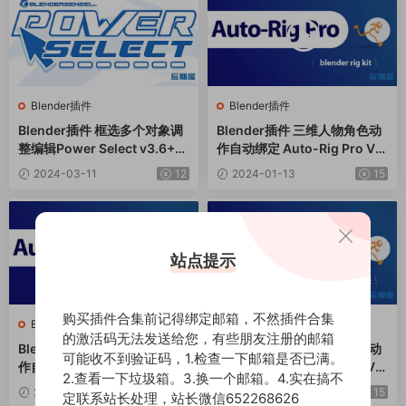
Blender插件
Blender插件
Blender插件 框选多个对象调
Blender插件 三维人物角色动
整编辑Power Select v3.6+使
作自动绑定 Auto-Rig Pro V3.
用教程
69.28 + Quick Rig V1.26.29
2024-03-11
12
2024-01-13
15
站点提示
购买插件合集前记得绑定邮箱，不然插件合集
Blender插件
Blender插件
的激活码无法发送给您，有些朋友注册的邮箱
Blender插件 三维人物角色动
Blender插件 三维人物角色动
可能收不到验证码，1.检查一下邮箱是否已满。
作自动绑定 Auto-Rig Pro V3.
作自动绑定 Auto-Rig Pro V3.
2.查看一下垃圾箱。3.换一个邮箱。4.实在搞不
68.83 + Quick Rig V1.26.18
68.77 + Quick Rig V1.26.18
2023-11-13
15
2023-11-10
15
定联系站长处理，站长微信652268626