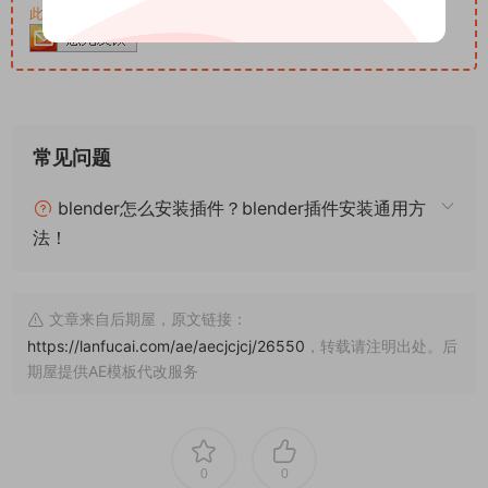
此资源购买后30天内可下载。客服QQ：652268626
常见问题
blender怎么安装插件？blender插件安装通用方
法！
文章来自后期屋，原文链接：
https://lanfucai.com/ae/aecjcjcj/26550
，转载请注明出处。后
期屋提供AE模板代改服务
0
0