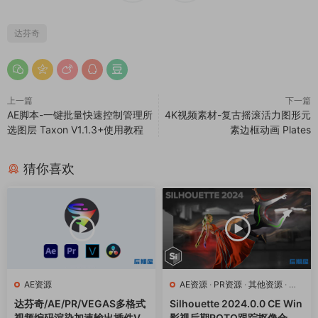
达芬奇
上一篇
下一篇
AE脚本-一键批量快速控制管理所
4K视频素材-复古摇滚活力图形元
选图层 Taxon V1.1.3+使用教程
素边框动画 Plates
猜你喜欢
AE资源
AE资源
·
PR资源
·
其他资源
·
达
芬奇资源
达芬奇/AE/PR/VEGAS多格式
Silhouette 2024.0.0 CE Win
视频编码渲染加速输出插件Vo
影视后期ROTO跟踪抠像合成