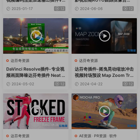
ukoder Pro V2.0.5 Win中文
软件AE/PR/达芬奇/VEGAS/O
2025-01-17
12
2024-06-06
12
版
FX插件
达芬奇资源
达芬奇资源
DaVinci Resolve插件-专业视
达芬奇插件-摇曳晃动缩放冲击
频画面降噪达芬奇插件 Neat V
视频转场预设 Map Zoom Tra
ideo Pro 5.6.0 Win CE
nsitions for DaVinci Resolv
2024-05-02
12
2024-04-22
12
e
达芬奇资源
AE资源
·
PR资源
·
软件