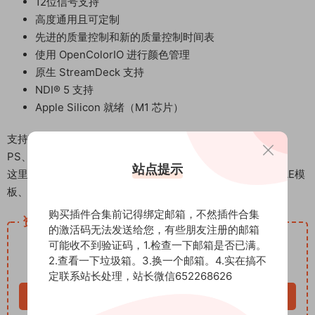
12位信号支持
高度通用且可定制
先进的质量控制和新的质量控制时间表
使用 OpenColorIO 进行颜色管理
原生 StreamDeck 支持
NDI® 5 支持
Apple Silicon 就绪（M1 芯片）
支持Win系统软件：DaVinci Resolve、Scratch、AE、PR、
PS、Lightroom、Vegas等OFX程序
站点提示
这里是后期屋资源站，欢迎您来后期屋下载影视后期资源（AE模
板、PR模板、音视频频素材各种插件等）
购买插件合集前记得绑定邮箱，不然插件合集
资源下载
的激活码无法发送给您，有些朋友注册的邮箱
12
可能收不到验证码，1.检查一下邮箱是否已满。
下载价格
积分
2.查看一下垃圾箱。3.换一个邮箱。4.实在搞不
VIP免费
定联系站长处理，站长微信652268626
立即购买