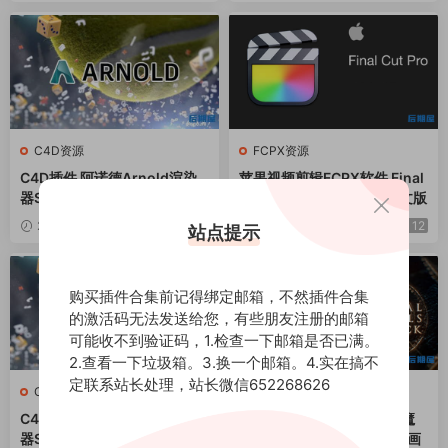
C4D资源
FCPX资源
C4D插件 阿诺德Arnold渲染
苹果视频剪辑FCPX软件 Final
器SolidAngle C4DtoA 4.6.5
Cut Pro 10.6.7 Mac英/中文版
1 Win支持R24/R25/R26/202
2023-08-15
12
2023-07-21
12
站点提示
3/2024
购买插件合集前记得绑定邮箱，不然插件合集
的激活码无法发送给您，有些朋友注册的邮箱
可能收不到验证码，1.检查一下邮箱是否已满。
2.查看一下垃圾箱。3.换一个邮箱。4.实在搞不
定联系站长处理，站长微信652268626
C4D资源
素材
C4D插件 阿诺德Arnold渲染
4K视频素材82个科幻上古魔
器SolidAngle C4DtoA 4.5.1.
法印记护盾战斗火花特效动画