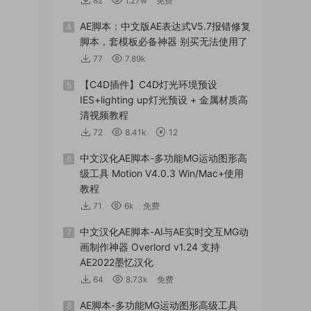
82
1.27w
免费
AE脚本：中文版AE表达式V5.7报错修复
4
脚本，套模板必备神器 别买无法使用了
77
7.89k
【C4D插件】C4D灯光环境预设
5
IES+lighting up灯光预设 + 金属材质高
清视频教程
72
8.41k
12
中文汉化AE脚本-多功能MG运动图形高
6
级工具 Motion V4.0.3 Win/Mac+使用
教程
71
6k
免费
中文汉化AE脚本-AI与AE实时交互MG动
7
画制作神器 Overlord v1.24 支持
AE2022墨忆汉化
64
8.73k
免费
AE脚本-多功能MG运动图形高级工具
8