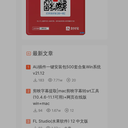
最新文章
AU插件一键安装包500套合集Win系统
1
v21.12
183
7.71w
20
剪映字幕提取|mac剪映字幕转srt工具
2
(10.4.6-11.1可用)+网页在线版
win+mac
94
1.67w
12
FL Studio(水果软件) 12 中文版
3