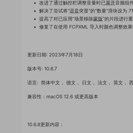
改进了通过触控栏调整音量时已
展开
音频组
解决了尝试将“
语音
突显”的“数量”滑块设为 
提高了对已应用“场景移除
蒙版
”的片段进行
修复了在使用 FCPXML 导入时颜色调整效果
更新日期: 2023年7月18日
版本号: 10.6.7
语言: 简体中文， 德文， 日文， 法文， 英文，
兼容性：macOS 12.6 或更高版本
10.6.8更新内容：