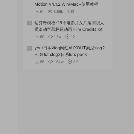
Motion V4.1.2 Win/Mac+使用教程
61
3.86k
免费
达芬奇模板-25个电影片头片尾演职人
9
员滚动字幕标题动画 Film Credits Kit
59
1.2w
12
yout日本Vlog网红AUXOUT索尼slog2
10
HLG lut slog3日系luts pack
56
1.64w
8.8