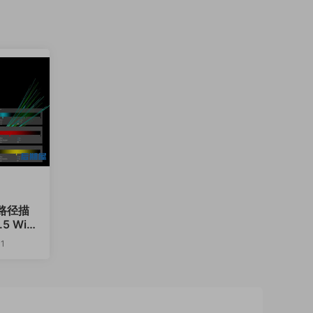
路径描
5 Win
1
15.0