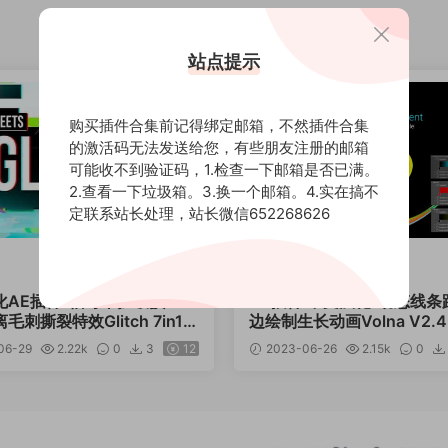
站点提示
购买插件合集前记得绑定邮箱，不然插件合集
的激活码无法发送给您，有些朋友注册的邮箱
可能收不到验证码，1.检查一下邮箱是否已满。
2.查看一下垃圾箱。3.换一个邮箱。4.实在搞不
定联系站长处理，站长微信652268626
AE资源
化AE插件-信号干扰破损RGB
AE插件 中文汉化-动态线条
刺撕裂特效Glitch 7in1 v
边绘制生长动画Volna V2.4.
in
汉化/Mac英文+使用教程
06-29
2.22k
0
3
12
2023-06-26
2.15k
0