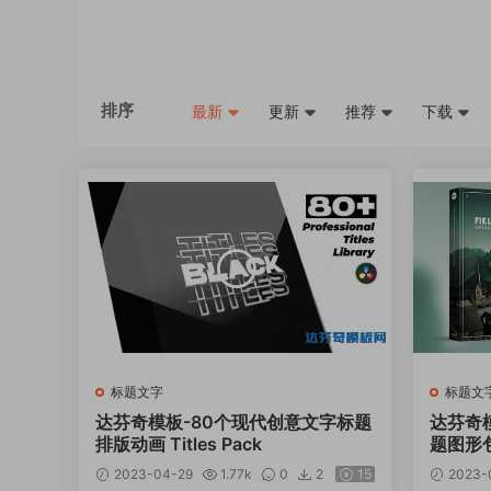
排序
最新
更新
推荐
下载
标题文字
标题文
达芬奇模板-80个现代创意文字标题
达芬奇
排版动画 Titles Pack
题图形
2023-04-29
1.77k
0
2
15
2023-