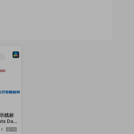
指示线标
s DaV
0
15