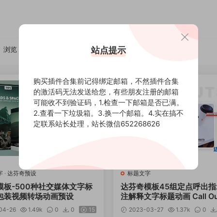
站点提示
浏览
点赞
评论
随机
购买插件合集前记得绑定邮箱，不然插件合集
的激活码无法发送给您，有些朋友注册的邮箱
可能收不到验证码，1.检查一下邮箱是否已满。
2.查看一下垃圾箱。3.换一个邮箱。4.实在搞不
定联系站长处理，站长微信652268626
字
·
达芬奇预设
标题文字
模板-500种社交媒体文字标
达芬奇模板45组定点呼出
包装视频转场动画预设
注解释文字标题动画 Call Out
inci Resolve
04-26
1.49k
0
0
15
2023-03-27
1.37k
0