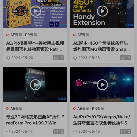
AE资源
·
PR资源
AE资源
AE/PR模板脚本-美妆博主视频
AE脚本-450个简洁线条箭头
栏目图形包装动画预设 Retro
爆炸图形MG动画预设 Shape
Beauty Elements Pack
Elements Pack
2024-05-20
12
2024-05-18
12
AE资源
AE资源
·
PR资源
专业3D网格变形扭曲AE插件 F
Ae/Pr/Ps/OFX/Vegas/Nuke/
reeForm Pro v1.99.7 Win
达芬奇蓝宝石视觉特效插件Sa
pphire 2024.51 CE Win一键
2024-05-17
12
2024-05-16
12
安装版