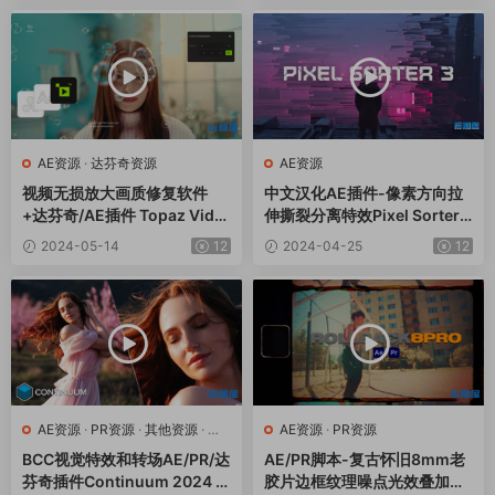
AE资源
·
达芬奇资源
AE资源
视频无损放大画质修复软件
中文汉化AE插件-像素方向拉
+达芬奇/AE插件 Topaz Vide
伸撕裂分离特效Pixel Sorter
o AI v5.0.3 Win
3.0.0 Win+使用教程
2024-05-14
12
2024-04-25
12
AE资源
·
PR资源
·
其他资源
·
达
AE资源
·
PR资源
芬奇资源
BCC视觉特效和转场AE/PR/达
AE/PR脚本-复古怀旧8mm老
芬奇插件Continuum 2024 v
胶片边框纹理噪点光效叠加效