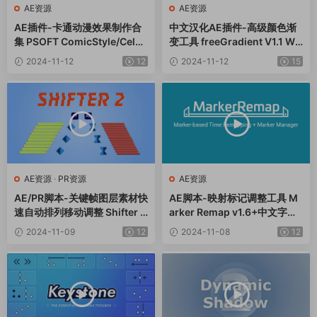
AE资源
AE资源
AE插件-卡通动漫效果制作合
中文汉化AE插件-高级颜色渐
集 PSOFT ComicStyle/CelF
变工具 freeGradient V1.1 Wi
X/CelMX/Pencil+ 4 Line/Ant
n/Mac
2024-11-12
12
2024-11-12
15
ialiasing+使用教程
AE资源
·
PR资源
AE资源
AE/PR脚本-关键帧图层素材快
AE脚本-映射标记调整工具 M
速自动排列移动调整 Shifter V
arker Remap v1.6+中文字幕
2.0.4+使用教程
视频教程
2024-11-09
12
2024-11-08
12