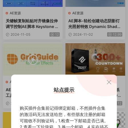
AE资源
AE资源
关键帧复制粘贴对齐镜像拉伸
AE脚本-轻松创建动态阴影灯
调节控制AE脚本 Keystone v
光照射特效 Dynamic Shado
2.0.3+使用教程
w 3 v1.1+使用教程
2024-11-05
12
2024-11-02
12.99
AE资源
AE资源
站点提示
AE脚本-多种网格参考线对齐
AE脚本-300种创意复古贴纸
工具 GridGuide v1.1.008+使
倒计时动画预设 Countdown
用教程
Paper
2024-10-29
12
2024-10-25
12
购买插件合集前记得绑定邮箱，不然插件合集
的激活码无法发送给您，有些朋友注册的邮箱
可能收不到验证码，1.检查一下邮箱是否已满。
2.查看一下垃圾箱。3.换一个邮箱。4.实在搞不