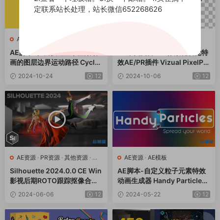
定联系站长处理，站长微信652268626
AE资源
AE资源
·
PR资源
AE脚本-轻松快速显示渲染动
80年代复古8bit像素化视觉特
画的图层边界运动路径 Cyclo
效AE/PR插件 Vizual PixelPer
ps v3.0.3
fect v1.0.5 Win/Mac
2024-10-24
12
2024-10-06
12
AE资源
·
PR资源
·
其他资源
·
达
AE资源
·
AE模板
芬奇资源
Silhouette 2024.0.0 CE Win
AE脚本-自定义粒子元素特效
影视后期ROTO跟踪抠像合成
动画生成器 Handy Particles
软件AE/PR/达芬奇/VEGAS/O
V1.0.9+使用教程
2024-06-06
12
2024-05-22
12
FX插件