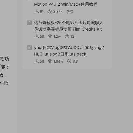
Motion V4.1.2 Win/Mac+使用教程
61
3.87k
免费
达芬奇模板-25个电影片头片尾演职人
9
员滚动字幕标题动画 Film Credits Kit
59
1.2w
12
yout日本Vlog网红AUXOUT索尼slog2
10
HLG lut slog3日系luts pack
一款功
56
1.64w
8.8
功能：
效，
件微