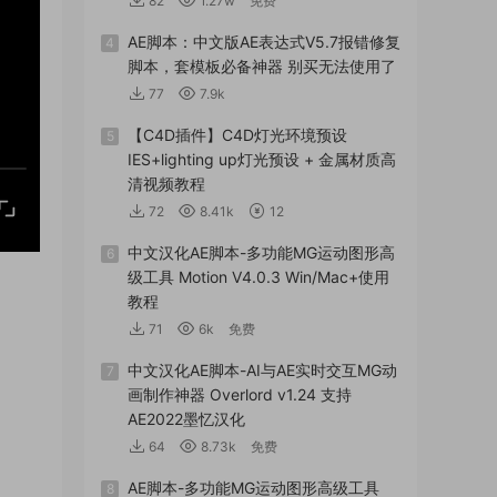
82
1.27w
免费
AE脚本：中文版AE表达式V5.7报错修复
4
脚本，套模板必备神器 别买无法使用了
77
7.9k
【C4D插件】C4D灯光环境预设
5
IES+lighting up灯光预设 + 金属材质高
清视频教程
72
8.41k
12
中文汉化AE脚本-多功能MG运动图形高
6
级工具 Motion V4.0.3 Win/Mac+使用
教程
71
6k
免费
中文汉化AE脚本-AI与AE实时交互MG动
7
画制作神器 Overlord v1.24 支持
AE2022墨忆汉化
64
8.73k
免费
AE脚本-多功能MG运动图形高级工具
8