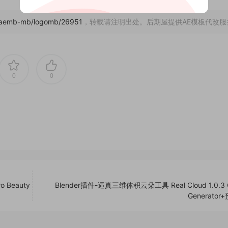
om/aemb-mb/logomb/26951
，转载请注明出处。后期屋提供AE模板代改服
0
0
Beauty
Blender插件-逼真三维体积云朵工具 Real Cloud 1.0.3 
Generato