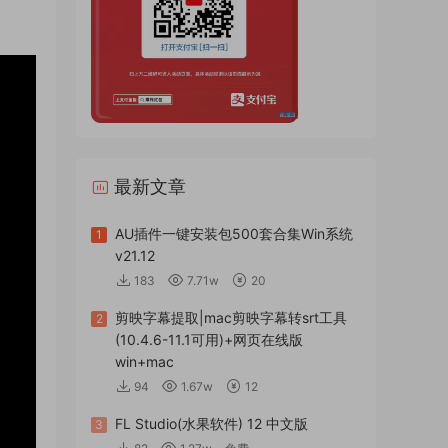
最新文章
AU插件一键安装包500套合集Win系统
1
v21.12
183
7.71w
20
剪映字幕提取|mac剪映字幕转srt工具
2
(10.4.6-11.1可用)+网页在线版
win+mac
94
1.67w
12
FL Studio(水果软件) 12 中文版
3