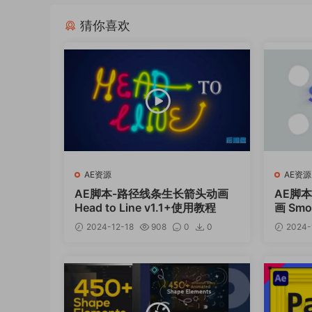
猜你喜欢
AE资源
AE资源
AE脚本-路径线条生长箭头动画
AE脚
Head to Line v1.1+使用教程
画 Smo
用教程
2024-12-18
908
0
0
2024-
12