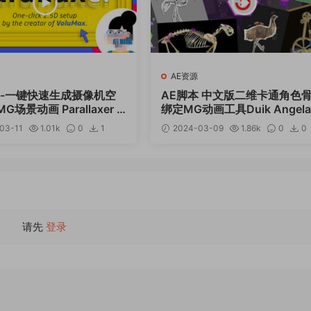
AE资源
本-一键快速生成摄像机空
AE脚本 中文版二维卡通角色
场景动画 Parallaxer v
绑定MG动画工具Duik Angela
使用教程
7.1.11 Win/Mac
03-11
1.01k
0
1
2024-03-09
1.86k
0
0
12
请先
登录