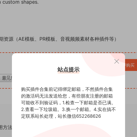
om custom shapes.
期资源（AE模板、PR模板、音视频频素材各种插件等）
VIP免费
立即购买
站点提示
购买插件合集前记得绑定邮箱，不然插件合集
的激活码无法发送给您，有些朋友注册的邮箱
可能收不到验证码，1.检查一下邮箱是否已满。
2.查看一下垃圾箱。3.换一个邮箱。4.实在搞不
定联系站长处理，站长微信652268626
通用方法！