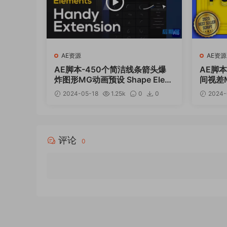
AE资源
AE资源
AE脚本-450个简洁线条箭头爆
AE脚
炸图形MG动画预设 Shape Elem
间视差MG
ents Pack
3.0+
2024-05-18
1.25k
0
0
2024-
12
评论
0