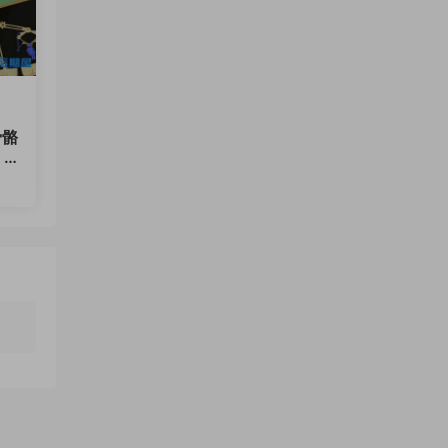
骨骼
 1
0.0