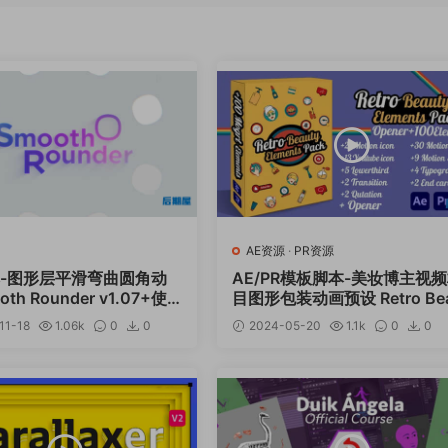
AE资源
·
PR资源
本-图形层平滑弯曲圆角动
AE/PR模板脚本-美妆博主视
oth Rounder v1.07+使
目图形包装动画预设 Retro Be
ty Elements Pack
11-18
1.06k
0
0
2024-05-20
1.1k
0
0
12