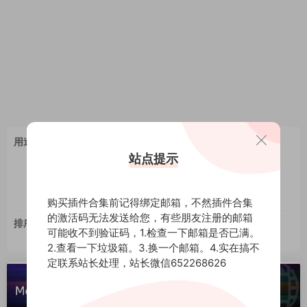
全部
adobe
Autodesk
AVID
Blackmagic Design
用途
Blender
Houdini
Luminar Neo
Nuke Studio
Topaz
站点提示
ZBrush
办公软件
动画制作
图形图像
图片处理
媒体工具
实用工具
平面设计
应用软件
手机APP
手机软件
视频制作
音频软件
购买插件合集前记得绑定邮箱，不然插件合集
的激活码无法发送给您，有些朋友注册的邮箱
排序
最新
更新
推荐
下载
浏览
点赞
可能收不到验证码，1.检查一下邮箱是否已满。
评论
随机
2.查看一下垃圾箱。3.换一个邮箱。4.实在搞不
定联系站长处理，站长微信652268626