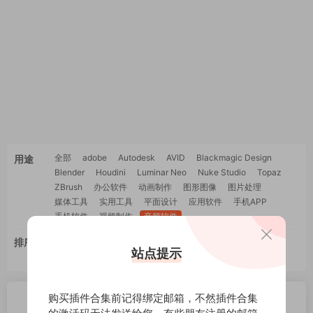
全部
adobe
Autodesk
AVID
Blackmagic Design
用途
Blender
Houdini
Luminar Neo
Nuke Studio
Topaz
ZBrush
办公软件
动画制作
图形图像
图片处理
媒体工具
实用工具
平面设计
应用软件
手机APP
手机软件
视频制作
音频软件
排序
最新
更新
推荐
下载
浏览
点赞
站点提示
评论
随机
购买插件合集前记得绑定邮箱，不然插件合集