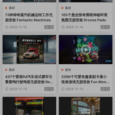
素材
素材
73种神奇蒸汽机械运转工作无
165个悬念惊奇黑暗神秘环境
损音效 Fantastic Machines
氛围无损音效 Drones Pads
2023-11-15
12
2023-11-14
12
素材
素材
437个雷诺R4汽车老式赛车引
2096个可爱有趣喜剧卡通小
擎轰鸣行驶鸣笛无损音效 Ren
怪兽游戏无损音效 Fun Monst
ault R4
ers
2023-11-13
12
2023-11-13
12