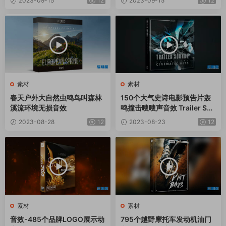
2023-09-15
12
2023-09-15
12
素材
素材
春天户外大自然虫鸣鸟叫森林
150个大气史诗电影预告片轰
溪流环境无损音效
鸣撞击嗖嗖声音效 Trailer Sou
nds Vol.1 – Cinematic Hits
2023-08-28
12
2023-08-23
12
素材
素材
音效-485个品牌LOGO展示动
795个越野摩托车发动机油门