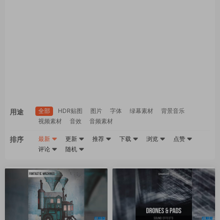
全部
HDR贴图
图片
字体
绿幕素材
背景音乐
用途
视频素材
音效
音频素材
排序
最新
更新
推荐
下载
浏览
点赞
评论
随机