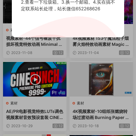
2.查看一下垃圾箱。3.换一个邮箱。4.实在搞不
定联系站长处理，站长微信652268626
素材
素材
视频素材-44个信号噪波干扰
4k视频素材 153个魔法粒子烟
损坏视觉特效动画 Minimal N
雾火焰特效动画素材 Magic S
oise Loops
pell BBV48
2023-11-08
12
2023-11-04
12
素材
素材
AE/PR电影视觉特效LUTs调色
4K视频素材-10组纸张燃烧转
视频素材音效预设套装 CINEP
场过渡动画 Burning Paper Tr
UNCH V22
ansitions
2023-10-29
12
2023-10-18
12