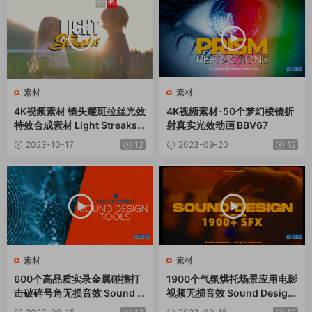
素材
素材
4K视频素材 镜头耀斑拉丝光效
4K视频素材-50个梦幻棱镜折
特效合成素材 Light Streaks B
射真实光效动画 BBV67
BV32
2023-10-17
12
2023-09-20
12
素材
素材
600个高品质实录金属碰撞打
1900个气氛烘托场景应用电影
击破碎号角无损音效 Sound D
视频无损音效 Sound Design
esign Tools
Collection