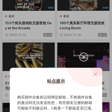
素材
素材
153个街头游戏机无损音效 Da
160个真实客厅环境无损音效
y at the Arcade
Living Room
2023-11-13
12
2023-11-10
12
素材
素材
站点提示
511个子弹射击冲击外壳掉落
视频素材-70个故障干扰损坏
无损音效 Bullets, Casings an
刮痕视觉动画 Raw Ultimate
d Impacts
Glitches
2023-11-10
12
2023-11-08
12
购买插件合集前记得绑定邮箱，不然插件合集
的激活码无法发送给您，有些朋友注册的邮箱
可能收不到验证码，1.检查一下邮箱是否已满。