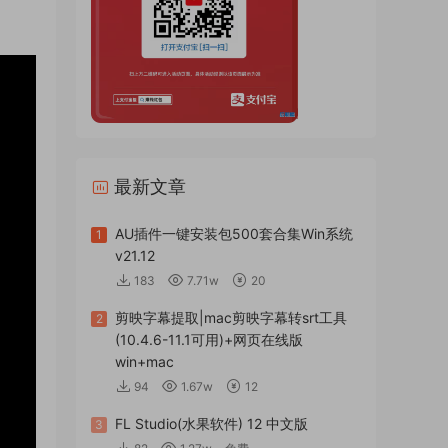
最新文章
AU插件一键安装包500套合集Win系统
1
v21.12
183
7.71w
20
剪映字幕提取|mac剪映字幕转srt工具
2
(10.4.6-11.1可用)+网页在线版
win+mac
94
1.67w
12
FL Studio(水果软件) 12 中文版
3