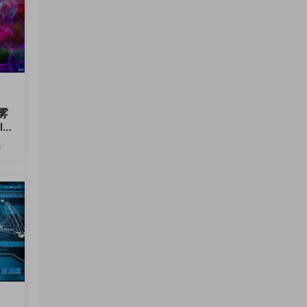
雾
 B
8
12