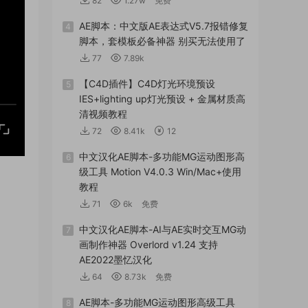
82
1.27w
免费
AE脚本：中文版AE表达式V5.7报错修复
4
脚本，套模板必备神器 别买无法使用了
77
7.89k
【C4D插件】C4D灯光环境预设
5
IES+lighting up灯光预设 + 金属材质高
清视频教程
72
8.41k
12
中文汉化AE脚本-多功能MG运动图形高
6
级工具 Motion V4.0.3 Win/Mac+使用
教程
71
6k
免费
中文汉化AE脚本-AI与AE实时交互MG动
7
画制作神器 Overlord v1.24 支持
AE2022墨忆汉化
64
8.73k
免费
AE脚本-多功能MG运动图形高级工具
8