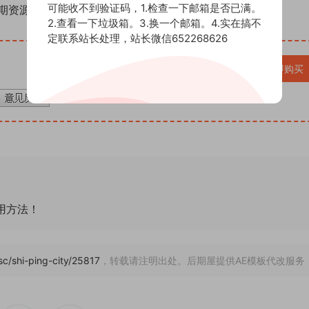
可能收不到验证码，1.检查一下邮箱是否已满。
期资源（AE模板、PR模板、音视频频素材各种插件等）
2.查看一下垃圾箱。3.换一个邮箱。4.实在搞不
定联系站长处理，站长微信652268626
VIP免费
立即购买
通用方法！
sc/shi-ping-city/25817
，转载请注明出处。后期屋提供AE模板代改服务