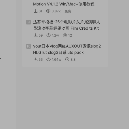
Motion V4.1.2 Win/Mac+使用教程
61
3.87k
免费
达芬奇模板-25个电影片头片尾演职人
9
员滚动字幕标题动画 Film Credits Kit
59
1.2w
12
yout日本Vlog网红AUXOUT索尼slog2
10
HLG lut slog3日系luts pack
乐
56
1.64w
8.8