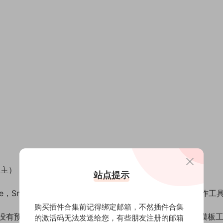
店主）
站点提示
Nuke，Smoke，Avid，Vegas，Edius，达芬奇等其他视频制作工
购买插件合集前记得绑定邮箱，不然插件合集
没有预览视频中的实拍人物风景文字图片等素材，没有AE模板
的激活码无法发送给您，有些朋友注册的邮箱