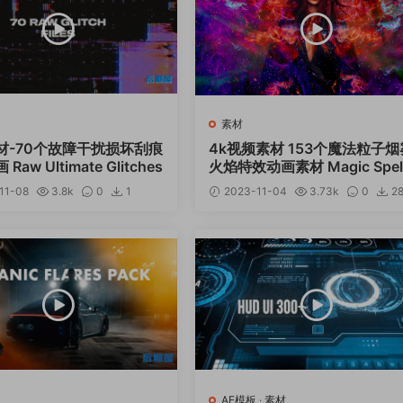
素材
材-70个故障干扰损坏刮痕
4k视频素材 153个魔法粒子烟
aw Ultimate Glitches
火焰特效动画素材 Magic Spell
BV48
11-08
3.8k
0
1
2023-11-04
3.73k
0
2
12
AE模板
·
素材