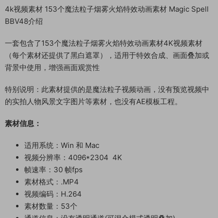
4k视频素材 153个魔法粒子烟雾火焰特效动画素材 Magic Spell
BBV48介绍
一套包含了153个魔法粒子烟雾火焰特效动画素材4K视频素材
（每个素材还提供了黑白遮罩），适用于特效合成、画面叠加或
背景中使用，增强画面观赏性
特别说明：此素材提供的是魔法粒子视频动画，没有预览视频中
的实拍人物风景文字图片等素材，也没有AE模板工程。
素材信息：
适用系统：Win 和 Mac
视频分辨率：4096*2304 4K
帧速率：30 帧fps
素材格式：.MP4
视频编码：H.264
素材数量：53个