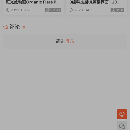
斑光效动画Organic Flare Pa
0组科技感UI屏幕界面HUD图
ck
形元素动画
2023-06-28
12.99
2023-04-11
15.0
评论
0
请先
登录