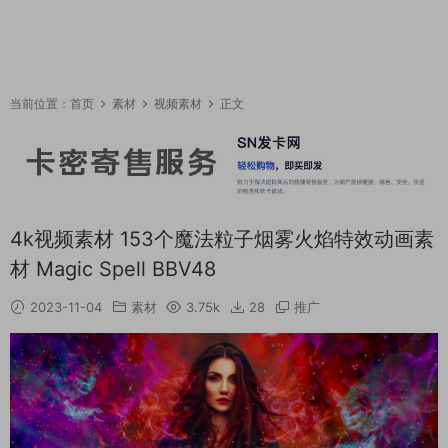
当前位置：
首页
素材
视频素材
正文
4k视频素材 153个魔法粒子烟雾火焰特效动画素
材 Magic Spell BBV48
2023-11-04
素材
3.75k
28
推广