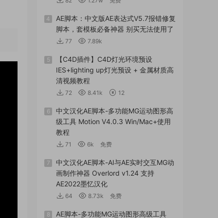
82
1.27w
免费
AE脚本：中文版AE表达式V5.7报错修复
4
脚本，套模板必备神器 别买无法使用了
77
7.89k
【C4D插件】C4D灯光环境预设
5
IES+lighting up灯光预设 + 金属材质高
清视频教程
72
8.41k
12
中文汉化AE脚本-多功能MG运动图形高
6
级工具 Motion V4.0.3 Win/Mac+使用
教程
71
6k
免费
中文汉化AE脚本-AI与AE实时交互MG动
7
画制作神器 Overlord v1.24 支持
AE2022墨忆汉化
64
8.73k
免费
AE脚本-多功能MG运动图形高级工具
8