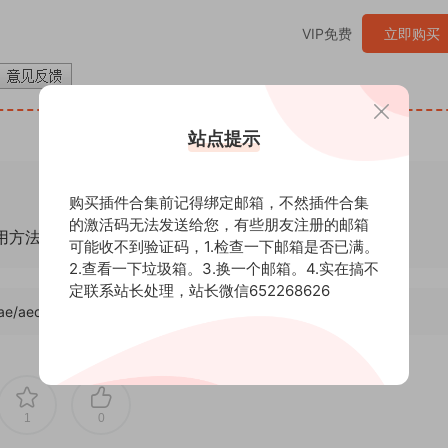
VIP免费
立即购买
站点提示
购买插件合集前记得绑定邮箱，不然插件合集
的激活码无法发送给您，有些朋友注册的邮箱
通用方法！
可能收不到验证码，1.检查一下邮箱是否已满。
2.查看一下垃圾箱。3.换一个邮箱。4.实在搞不
定联系站长处理，站长微信652268626
/ae/aecjcjcj/8810
，转载请注明出处。后期屋提供AE模板代改服务
1
0