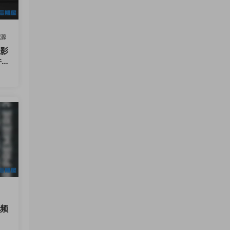
资源
n影
件A
件
12
视频