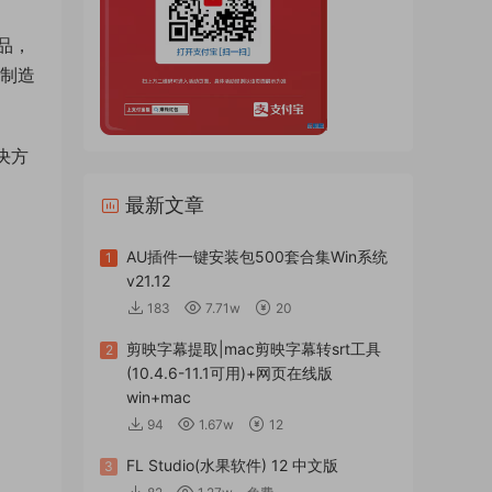
作品，
的制造
决方
最新文章
AU插件一键安装包500套合集Win系统
1
v21.12
183
7.71w
20
剪映字幕提取|mac剪映字幕转srt工具
2
(10.4.6-11.1可用)+网页在线版
win+mac
94
1.67w
12
FL Studio(水果软件) 12 中文版
3