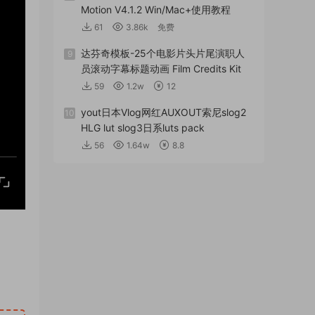
Motion V4.1.2 Win/Mac+使用教程
61
3.86k
免费
达芬奇模板-25个电影片头片尾演职人
9
员滚动字幕标题动画 Film Credits Kit
59
1.2w
12
yout日本Vlog网红AUXOUT索尼slog2
10
HLG lut slog3日系luts pack
56
1.64w
8.8