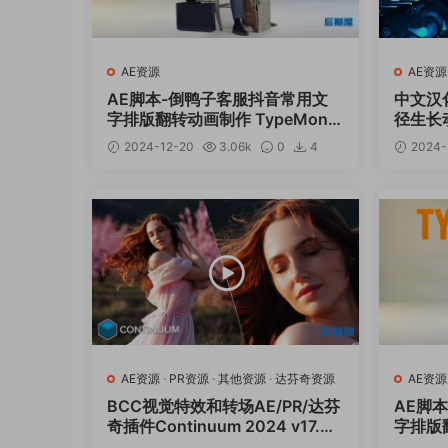
AE资源
AE资源
AE脚本-倒鸭子客服抖音常用文
中文汉
字排版翻转动画制作 TypeMonk
径生长动画
ey v1.26+使用教程
0.2 Wi
2024-12-20
3.06k
0
4
2024-
12
AE资源
·
PR资源
·
其他资源
·
达芬奇资源
AE资源
BCC视觉特效和转场AE/PR/达芬
AE脚
奇插件Continuum 2024 v17.0.
字排版翻
5 CE Win一键安装版
ey v1