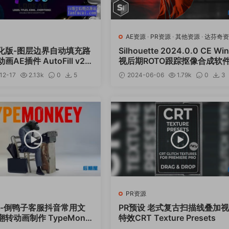
AE资源
·
PR资源
·
其他资源
·
达芬奇
化版-图层边界自动填充路
Silhouette 2024.0.0 CE Wi
AE插件 AutoFill v2.
视后期ROTO跟踪抠像合成软
n
E/PR/达芬奇/VEGAS/OFX插
12-17
2.13k
0
5
2024-06-06
1.79k
0
3
12
PR资源
本-倒鸭子客服抖音常用文
PR预设 老式复古扫描线叠加
转动画制作 TypeMonk
特效CRT Texture Presets
.25+使用教程