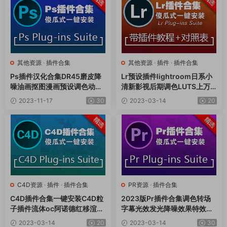
其他资源
·
插件合集
其他资源
·
插件
·
插件合集
Ps插件汉化合集DR45磨皮降
Lr预设插件lightroom日系小
噪油画抠图漫画预设调色动作
清新影视后期调色LUTS上万
滤镜一键安装包v8.0支持 ps2
款预设一键安装包v21.11
2023-11-17
30
2023-03-14
20
024
C4D资源
·
插件
·
插件合集
PR资源
·
插件合集
C4D插件合集一键安装C4D粒
2023版Pr插件合集调色转场
子插件流体oc阿诺德红移渲染
字幕光效发光降噪效果特效全
材质模型素材傻瓜式插件包
套插件WIN一键安装包v6.9
2023-03-14
20
2023-03-14
30