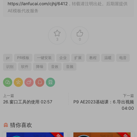
https://lanfucai.com/cjhj/6412
，转载请注明出处。后期屋提供
AE模板代改服务
3
0
pr
PR模板
一键安装
企业
扩展
教程
温暖
电音
识别
软件
降噪
音效
音频
上一篇
下一篇
26.窗口工具的使用 02:57
P9 AE2023基础课：6.导出视频
04:00
猜你喜欢