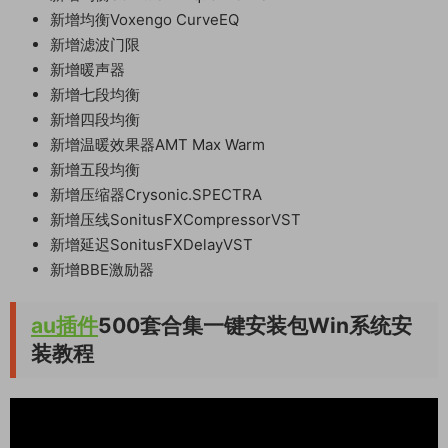
新增
均衡Voxengo CurveEQ
新增
滤波门限
新增
暖声器
新增
七段均衡
新增
四段均衡
新增
温暖效果器AMT Max Warm
新增
五段均衡
新增
压缩器Crysonic.SPECTRA
新增
压线SonitusFXCompressorVST
新增
延迟SonitusFXDelayVST
新增
BBE激励器
au插件
500套合集一键安装包Win系统安
装教程