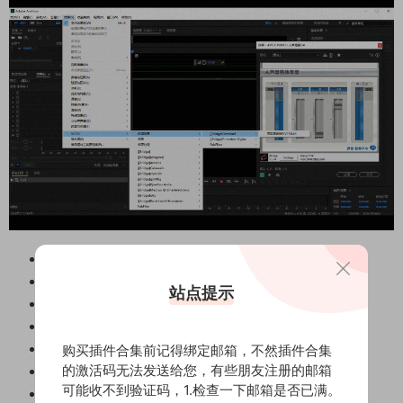
新增
Waves V10 VST音频套装（500款+）
新增
Fabfilter肥波效果器插件
站点提示
新增
Melodyne V5修音插件
新增
RoVee 变声插件（男变女、女变男）
新增
Ambience现场混响
购买插件合集前记得绑定邮箱，不然插件合集
的激活码无法发送给您，有些朋友注册的邮箱
新增
Antares Harmony Engine 和声
可能收不到验证码，1.检查一下邮箱是否已满。
新增
AutoTune5音高修正(电音)