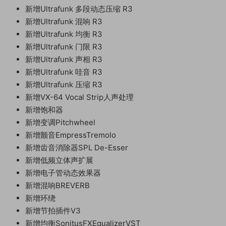
新增
Ultrafunk 多段动态压缩 R3
新增
Ultrafunk 混响 R3
新增
Ultrafunk 均衡 R3
新增
Ultrafunk 门限 R3
新增
Ultrafunk 声相 R3
新增
Ultrafunk 哇音 R3
新增
Ultrafunk 压缩 R3
新增
VX-64 Vocal Strip人声处理
新增
饱和器
新增
变调Pitchwheel
新增
颤音EmpressTremolo
新增
齿音消除器SPL De-Esser
新增
低频立体声扩展
新增
电子管动态效果器
新增
混响BREVERB
新增
环绕
新增
节拍插件V3
新增
均衡SonitusFXEqualizerVST