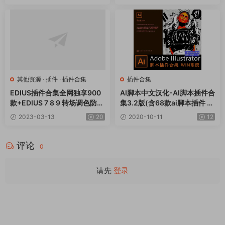
（包含软件）v6.8
其他资源
·
插件
·
插件合集
插件合集
EDIUS插件合集全网独享900
AI脚本中文汉化-AI脚本插件合
款+EDIUS 7 8 9 转场调色防抖
集3.2版(含68款ai脚本插件 支
滤镜全套插件合集一键安装包
持AI CS6~AI 2020 win)
2023-03-13
20
2020-10-11
12
评论
0
请先
登录