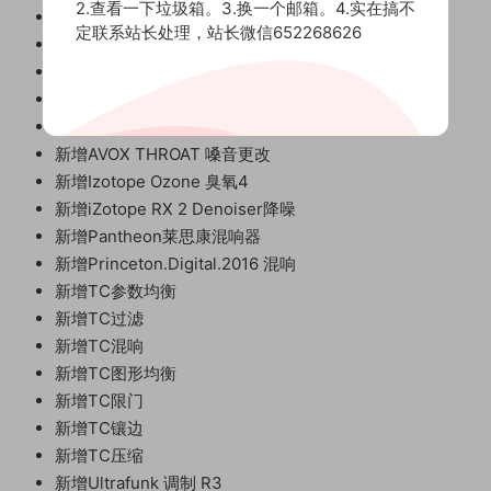
2.查看一下垃圾箱。3.换一个邮箱。4.实在搞不
新增
AutoTune6音高修正(电音)
定联系站长处理，站长微信652268626
新增
AVOS SIBYL 齿音去除器
新增
AVOX DUO 二重唱
新增
AVOX PUNCH 人声增强
新增
AVOX SYBIL 人声动态
新增
AVOX THROAT 嗓音更改
新增
Izotope Ozone 臭氧4
新增
iZotope RX 2 Denoiser降噪
新增
Pantheon莱思康混响器
新增
Princeton.Digital.2016 混响
新增
TC参数均衡
新增
TC过滤
新增
TC混响
新增
TC图形均衡
新增
TC限门
新增
TC镶边
新增
TC压缩
新增
Ultrafunk 调制 R3