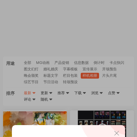
全部
MG动画
产品促销
信息数据
倒计时
卡点快闪
用途
图文幻灯
婚礼婚庆
字幕模板
宣传展示
开场预告
晚会颁奖
标题文字
栏目包装
样机相册
片头片尾
综艺节目
节日活动
转场预设
排序
最新
更新
推荐
下载
浏览
点赞
评论
随机