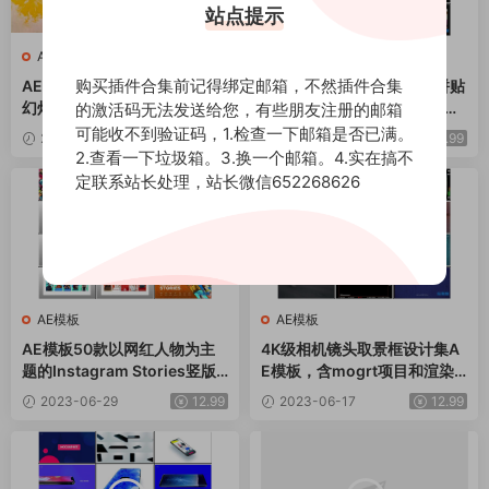
站点提示
AE模板
AE模板
购买插件合集前记得绑定邮箱，不然插件合集
AE模板-复古中国风水墨遮罩
AE模板动态平滑多屏影像拼贴
幻灯片图片电子相册展示动画
展示的Instagram竖版尺寸片
的激活码无法发送给您，有些朋友注册的邮箱
头动画
可能收不到验证码，1.检查一下邮箱是否已满。
2023-07-08
12.99
2023-06-29
12.99
2.查看一下垃圾箱。3.换一个邮箱。4.实在搞不
定联系站长处理，站长微信652268626
AE模板
AE模板
AE模板50款以网红人物为主
4K级相机镜头取景框设计集A
题的Instagram Stories竖版
E模板，含mogrt项目和渲染
动画样机
视频
2023-06-29
12.99
2023-06-17
12.99