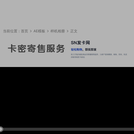
当前位置：
首页
AE模板
样机相册
正文
22:29:36
50%
75%
100%