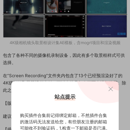
4K级相机镜头取景框设计集AE模板，含mogrt项目和渲染视频
包含了各种不同的摄像机录制设备，因此有多个取景框样式可供
选择。
在“Screen Recording”文件夹内包含了13个已经预渲染好了的
4K级别的取景器视频素材，可以直接叠加在画面上进行使用。除
此之外，压缩包内还提供了适用于PR的mogrt项目文件。
站点提示
【版本要求】
购买插件合集前记得绑定邮箱，不然插件合集
建议使用 AE CS6 或更高的AE版本打开
的激活码无法发送给您，有些朋友注册的邮箱
可能收不到验证码，1.检查一下邮箱是否已满。
【插件要求】