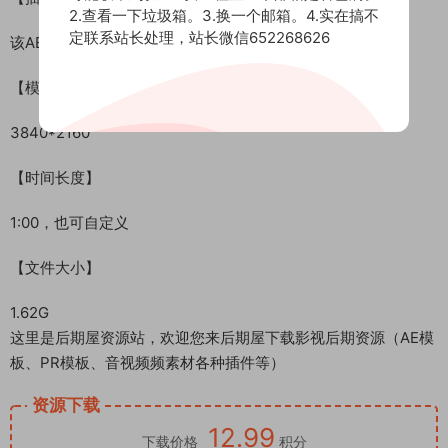
2.查看一下垃圾箱。3.换一个邮箱。4.实在搞不
定联系站长处理，站长微信652268626
该AE模板不需要任何第三方插件
【模板尺寸】
3840*2160
【时间长度】
1:00，也可自定义
【文件大小】
1.62G
这里是后期屋资源站，欢迎您来后期屋下载影视后期资源（AE模
板、PR模板、音视频频素材各种插件等）
资源下载
12.99
下载价格
积分