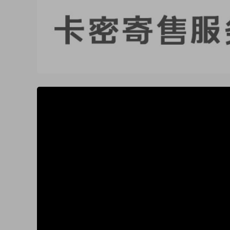
50%
75%
100%