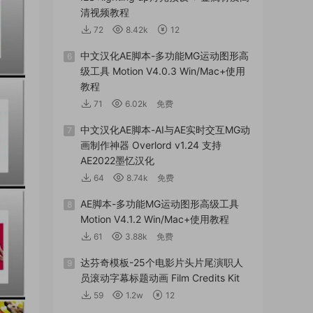
清视频教程
72
8.42k
12
中文汉化AE脚本-多功能MG运动图形高
6
级工具 Motion V4.0.3 Win/Mac+使用
教程
71
6.02k
免费
中文汉化AE脚本-AI与AE实时交互MG动
7
画制作神器 Overlord v1.24 支持
AE2022墨忆汉化
64
8.74k
免费
AE脚本-多功能MG运动图形高级工具
8
Motion V4.1.2 Win/Mac+使用教程
61
3.88k
免费
达芬奇模板-25个电影片头片尾演职人
9
员滚动字幕标题动画 Film Credits Kit
59
1.2w
12