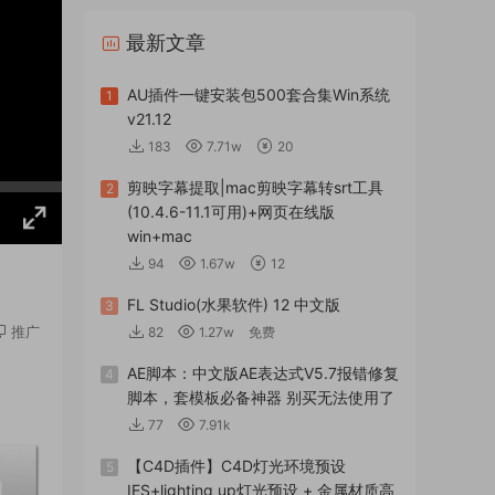
最新文章
AU插件一键安装包500套合集Win系统
1
v21.12
183
7.71w
20
剪映字幕提取|mac剪映字幕转srt工具
2
(10.4.6-11.1可用)+网页在线版
win+mac
94
1.67w
12
FL Studio(水果软件) 12 中文版
3
推广
82
1.27w
免费
AE脚本：中文版AE表达式V5.7报错修复
4
脚本，套模板必备神器 别买无法使用了
77
7.91k
【C4D插件】C4D灯光环境预设
5
IES+lighting up灯光预设 + 金属材质高