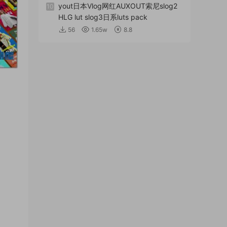
yout日本Vlog网红AUXOUT索尼slog2
10
HLG lut slog3日系luts pack
56
1.65w
8.8