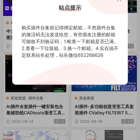
站点提示
AE资源
·
其他资源
其他资源
购买插件合集前记得绑定邮箱，不然插件合集
中文版AE/AI/PS脚本-快速给
AE模板-7040 高科技标志动
的激活码无法发送给您，有些朋友注册的邮箱
图层重命名工具 Fast Rename
画
可能收不到验证码，1.检查一下邮箱是否已满。
r 1.5 Win/Mac+使用教程
2023-09-02
12
2022-06-28
12
2.查看一下垃圾箱。3.换一个邮箱。4.实在搞不
定联系站长处理，站长微信652268626
其他资源
·
插件合集
其他资源
AI插件全套插件一键安装包合
AI插件-多功能创意变形工具套
集辅助线CADtools渐变工具A
装插件 CValley FILTERiT 5.4.
stute Graphics相切圆 WIN V
0 Win破解版
2022-06-14
12
2020-09-18
8.8
7.0