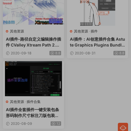
其他资源
其他资源
·
插件
AI插件-路径自定义编辑操作插
Ai插件：AI创意插件合集 Astu
件 CValley Xtream Path 2.3.
te Graphics Plugins Bundle
0 Win破解版
含破解教程及素材包及官方使
2020-09-18
8.8
2020-08-31
8.8
用教程 Astute Graphics v1.
2.4最新版 Win/Mac
其他资源
·
插件合集
AI插件全套插件一键安装包条
形码制作尺寸标注刀版包装出
血线多页PDF打开支持WIN
2020-08-09
12