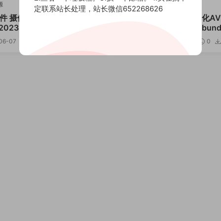
源
其他资源
定联系站长处理，站长微信652268626
插件 摄像机反求跟踪摩卡Moc
视频去闪烁磨皮美颜锐化AV
 2023 AVX v10.0.1 CE Win
Digital Anarchy AVX bund
2.12 CE
06-07
2.53k
0
0
2023-06-07
2.97k
0
12.99