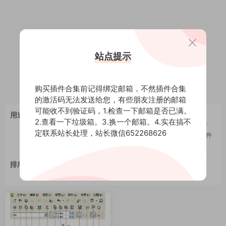
站点提示
购买插件合集前记得绑定邮箱，不然插件合集
的激活码无法发送给您，有些朋友注册的邮箱
可能收不到验证码，1.检查一下邮箱是否已满。
全部
3DS MAX插件
AI插件
AU插件
AVID插件
用途
2.查看一下垃圾箱。3.换一个邮箱。4.实在搞不
CDR插件
EDIUS插件
houdini插件
LR插件
maya插件
定联系站长处理，站长微信652268626
NUKE插件
PS插件
SU插件
Vegas插件
wordpress插件
浏览器插件
源码
犀牛插件
排序
最新
更新
推荐
下载
浏览
点赞
评论
随机