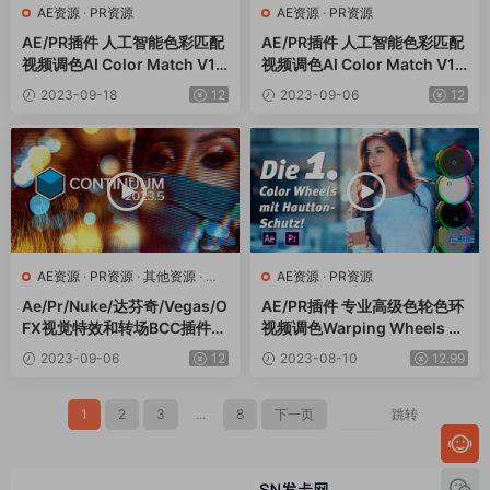
AE资源
·
PR资源
AE资源
·
PR资源
AE/PR插件 人工智能色彩匹配
AE/PR插件 人工智能色彩匹配
视频调色AI Color Match V1.
视频调色AI Color Match V1.0
0.2 Win+使用教程
Win+使用教程
2023-09-18
12
2023-09-06
12
AE资源
·
PR资源
·
其他资源
·
达
AE资源
·
PR资源
芬奇资源
Ae/Pr/Nuke/达芬奇/Vegas/O
AE/PR插件 专业高级色轮色环
FX视觉特效和转场BCC插件C
视频调色Warping Wheels v
ontinuum 2023 v16.5.2 Win
3.1.0 Win
2023-09-06
12
2023-08-10
12.99
1
2
3
...
8
下一页
跳转