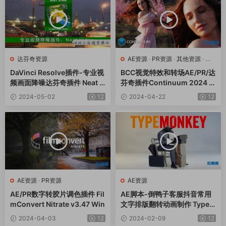
达芬奇资源
AE资源
·
PR资源
·
其他资源
·
达
芬奇资源
DaVinci Resolve插件-专业视
BCC视觉特效和转场AE/PR/达
频画面降噪达芬奇插件 Neat V
芬奇插件Continuum 2024 v
ideo Pro 5.6.0 Win CE
17.0.5 CE Win一键安装版
2024-05-02
12
2024-04-22
12
AE资源
·
PR资源
AE资源
AE/PR数字转胶片调色插件 Fil
AE脚本-倒鸭子客服抖音常用
mConvert Nitrate v3.47 Win
文字排版翻转动画制作 TypeM
onkey v1.25+使用教程
2024-04-03
12
2024-02-09
12