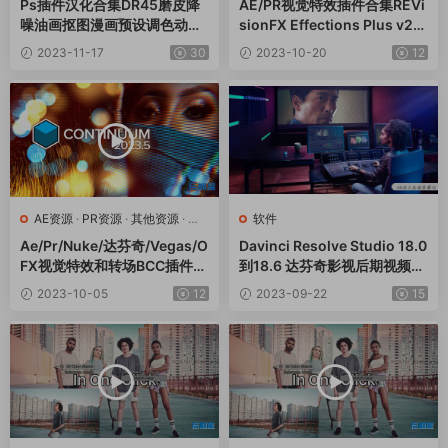
Ps插件汉化合集DR45磨皮降
AE/PR视觉特效插件合集REVi
噪油画抠图漫画预设调色动作
sionFX Effections Plus v23.
滤镜一键安装包v8.0支持 ps2
08 CE Win含Twixtor/Flicke
2023-11-17
30
2023-10-20
12
024
r/RSMB
AE资源
·
PR资源
·
其他资源
·
达
软件
芬奇资源
Ae/Pr/Nuke/达芬奇/Vegas/O
Davinci Resolve Studio 18.0
FX视觉特效和转场BCC插件C
到18.6 达芬奇影视后期视频调
ontinuum 2023 v16.5.3 Win
色软件win/mac
2023-10-05
12
2023-09-22
15