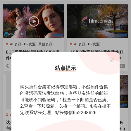
AE资源
·
PR资源
·
其他资源
·
达
AE资源
·
PR资源
芬奇资源
BCC视觉特效和转场AE/PR插
AE/PR数字转胶片调色插件 Fil
件Continuum 2024 v17.0.2
mConvert Nitrate v3.44 Win
CE Win一键安装版
修复版
2023-12-28
12
2023-12-14
12
站点提示
购买插件合集前记得绑定邮箱，不然插件合集
的激活码无法发送给您，有些朋友注册的邮箱
可能收不到验证码，1.检查一下邮箱是否已满。
2.查看一下垃圾箱。3.换一个邮箱。4.实在搞不
定联系站长处理，站长微信652268626
AE资源
·
PR资源
·
达芬奇预设
AE资源
·
PR资源
达芬奇预设-2250个时尚排版
AE/PR数字转胶片调色插件 Fil
包装LOGO标题字幕条转场背
mConvert Nitrate v3.44 Win