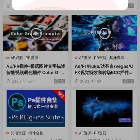
景图形元素动画模板 Toko Gr
2023-11-30
12
2023-11-29
12
aphics 4.0
AE资源
·
PR资源
AE资源
·
PR资源
·
其他资源
·
达
芬奇资源
AE/PR插件-根据图片文字描述
Ae/Pr/Nuke/达芬奇/Vegas/O
智能视频调色插件 Color Gra
FX视觉特效和转场BCC插件C
de Prompter V1.2.3 Win
ontinuum 2024 v17.0.1 Win
2023-11-27
12
2023-11-24
12
其他资源
·
插件合集
AE资源
·
PR资源