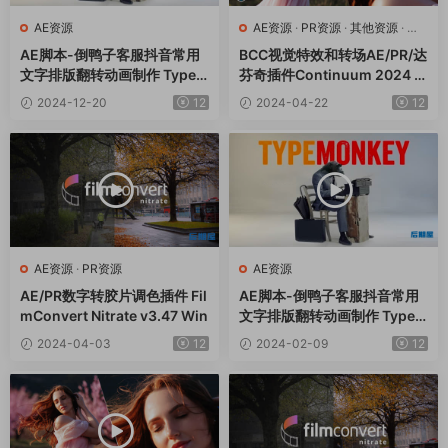
AE资源
AE资源
·
PR资源
·
其他资源
·
达
芬奇资源
AE脚本-倒鸭子客服抖音常用
BCC视觉特效和转场AE/PR/达
文字排版翻转动画制作 TypeM
芬奇插件Continuum 2024 v
onkey v1.26+使用教程
17.0.5 CE Win一键安装版
2024-12-20
12
2024-04-22
12
AE资源
·
PR资源
AE资源
AE/PR数字转胶片调色插件 Fil
AE脚本-倒鸭子客服抖音常用
mConvert Nitrate v3.47 Win
文字排版翻转动画制作 TypeM
onkey v1.25+使用教程
2024-04-03
12
2024-02-09
12