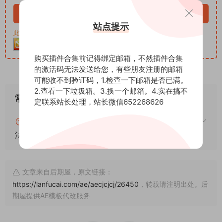
立即购买
站点提示
此资源购买后30天内可下载。客服QQ：652268626
购买插件合集前记得绑定邮箱，不然插件合集
的激活码无法发送给您，有些朋友注册的邮箱
可能收不到验证码，1.检查一下邮箱是否已满。
2.查看一下垃圾箱。3.换一个邮箱。4.实在搞不
常见问题
定联系站长处理，站长微信652268626
blender怎么安装插件？blender插件安装通用方
法！
文章来自后期屋，原文链接：
https://lanfucai.com/ae/aecjcjcj/26450
，转载请注明出处。后
期屋提供AE模板代改服务