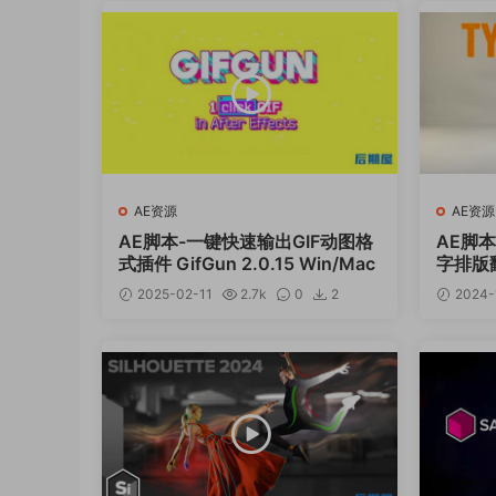
AE资源
AE资源
AE脚本-一键快速输出GIF动图格
AE脚
式插件 GifGun 2.0.15 Win/Mac
字排版翻
ey v1
2025-02-11
2.7k
0
2
2024-
12