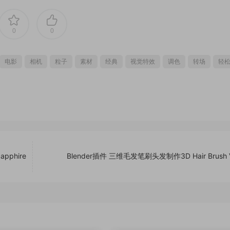
0
0
电影
相机
粒子
素材
经典
视觉特效
调色
转场
轻
pphire
Blender插件 三维毛发笔刷头发制作3D Hair Brush V