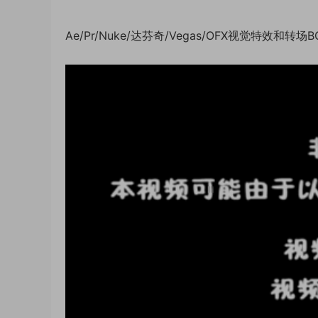
Ae/Pr/Nuke/达芬奇/Vegas/OFX视觉特效和转场BCC