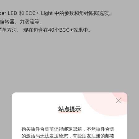
Super LED 和 BCC+ Light 中的参数和角针跟踪选项。
 偏转器、力湍流等。
最简单方法。 现在包含在40个BCC+效果中。
站点提示
购买插件合集前记得绑定邮箱，不然插件合集
的激活码无法发送给您，有些朋友注册的邮箱