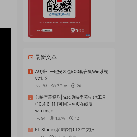
最新文章
AU插件一键安装包500套合集Win系统
1
v21.12
183
7.71w
20
剪映字幕提取|mac剪映字幕转srt工具
2
(10.4.6-11.1可用)+网页在线版
win+mac
94
1.67w
12
FL Studio(水果软件) 12 中文版
3