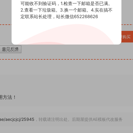
可能收不到验证码，1.检查一下邮箱是否已满。
2.查看一下垃圾箱。3.换一个邮箱。4.实在搞不
定联系站长处理，站长微信652268626
VIP免费
立即购买
通用方法！
/ae/aecjcjcj/25945
，转载请注明出处。后期屋提供AE模板代改服务