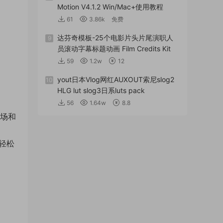
Motion V4.1.2 Win/Mac+使用教程
61
3.86k
免费
达芬奇模板-25个电影片头片尾演职人
9
员滚动字幕标题动画 Film Credits Kit
59
1.2w
12
yout日本Vlog网红AUXOUT索尼slog2
10
HLG lut slog3日系luts pack
56
1.64w
8.8
转场和
，轻松