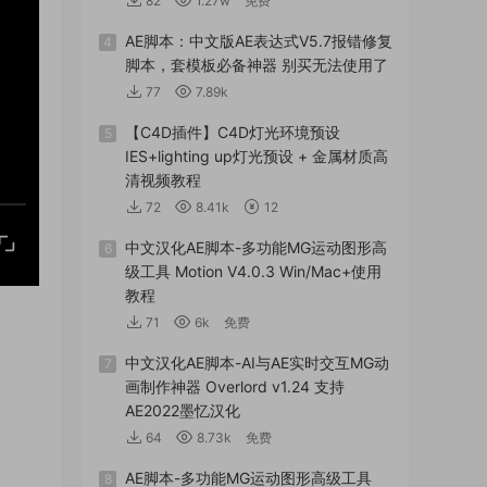
82
1.27w
免费
AE脚本：中文版AE表达式V5.7报错修复
4
脚本，套模板必备神器 别买无法使用了
77
7.89k
【C4D插件】C4D灯光环境预设
5
IES+lighting up灯光预设 + 金属材质高
清视频教程
72
8.41k
12
中文汉化AE脚本-多功能MG运动图形高
6
级工具 Motion V4.0.3 Win/Mac+使用
教程
71
6k
免费
中文汉化AE脚本-AI与AE实时交互MG动
7
画制作神器 Overlord v1.24 支持
AE2022墨忆汉化
64
8.73k
免费
AE脚本-多功能MG运动图形高级工具
8