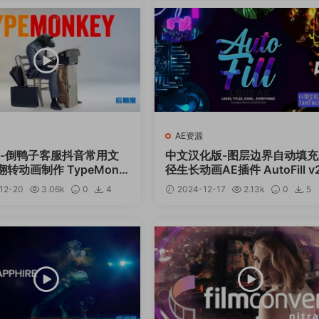
AE资源
本-倒鸭子客服抖音常用文
中文汉化版-图层边界自动填充
转动画制作 TypeMonk
径生长动画AE插件 AutoFill v2
.26+使用教程
0.2 Win
12-20
3.06k
0
4
2024-12-17
2.13k
0
5
12