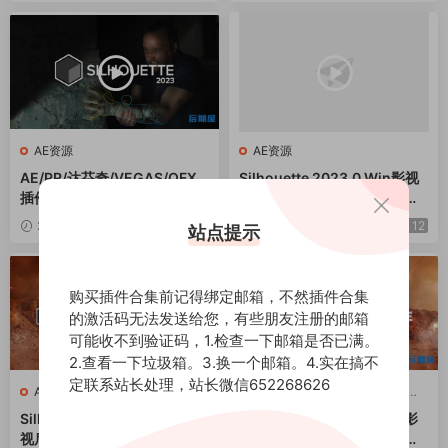
AE资源
AE资源
AE/PR/达芬奇/VEGAS/OFX
Silhouette 2023.0 Win影视
插件Silhouette 2023.0.1 CE
后期ROTO跟踪抠像合成软件
一键安装版 Win影视后期ROT
AE/PR/达芬奇/VEGAS/OFX
2023-06-25
12
2023-04-27
12
站点提示
O跟踪抠像合成软件
插件
购买插件合集前记得绑定邮箱，不然插件合集
的激活码无法发送给您，有些朋友注册的邮箱
可能收不到验证码，1.检查一下邮箱是否已满。
2.查看一下垃圾箱。3.换一个邮箱。4.实在搞不
定联系站长处理，站长微信652268626
AE资源
·
PR资源
·
其他资源
·
达
AE资源
·
PR资源
·
其他资源
·
达
芬奇资源
芬奇资源
Silhouette 2022.5.5 Win影
Silhouette 2022.5.4 Win影
视后期ROTO跟踪抠像合成软
视后期ROTO跟踪抠像合成软