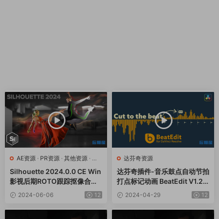
AE资源
·
PR资源
·
其他资源
·
达
达芬奇资源
芬奇资源
Silhouette 2024.0.0 CE Win
达芬奇插件-音乐鼓点自动节拍
影视后期ROTO跟踪抠像合成
打点标记动画 BeatEdit V1.2.0
软件AE/PR/达芬奇/VEGAS/O
01 Win/Mac+使用教程
2024-06-06
12
2024-04-29
12
FX插件