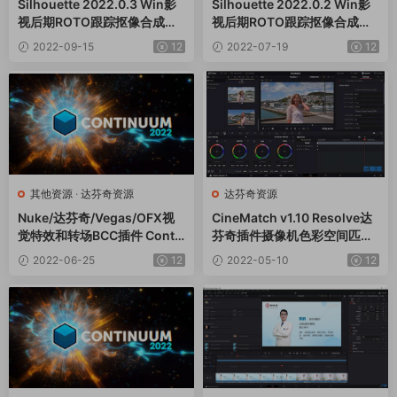
Silhouette 2022.0.3 Win影
Silhouette 2022.0.2 Win影
视后期ROTO跟踪抠像合成软
视后期ROTO跟踪抠像合成软
件AE/PR/达芬奇/VEGAS/OF
件AE/PR/VEGAS/OFX/达芬
2022-09-15
12
2022-07-19
12
X插件
奇插件
其他资源
·
达芬奇资源
达芬奇资源
Nuke/达芬奇/Vegas/OFX视
CineMatch v1.10 Resolve达
觉特效和转场BCC插件 Conti
芬奇插件摄像机色彩空间匹配
nuum 2022 v15.5.0 Win
调色工具
2022-06-25
12
2022-05-10
12