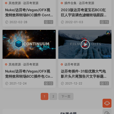
其他资源
·
达芬奇资源
插件合集
·
达芬奇资源
Nuke/达芬奇/Vegas/OFX视
2023版达芬奇蓝宝石BCC红
觉特效和转场BCC插件 Conti
巨人宇宙调色滤镜转场跟踪降
nuum 2022 v15.0.3 Win
噪防抖模糊插件合集一键安装
2022-02-28
12
2022-01-03
15
包 Davinci Color Suite v22.0
9
其他资源
·
达芬奇资源
达芬奇资源
Nuke/达芬奇/Vegas/OFX视
达芬奇插件-31组优雅大气电
觉特效和转场BCC插件包 Con
影片头片尾预告片文字标题介
tinuum 2022 v15.0.1 Win
绍动画预设V2
2021-12-24
12
2021-12-22
12
1
2
下一页