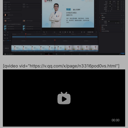
[qvideo vid=”https://v.qq.com/x/page/n3316pod0vs.html”]