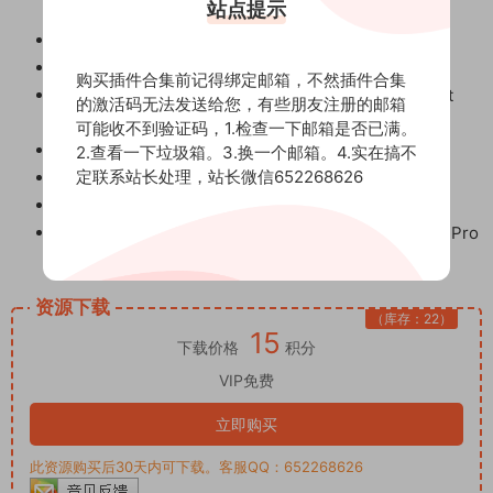
站点提示
支持达芬奇16+
更新
磨皮美颜插件Beauty.Box
更新
购买插件合集前记得绑定邮箱，不然插件合集
红巨人降噪磨皮调色插件套装 Magic Bullet
更新
的激活码无法发送给您，有些朋友注册的邮箱
Suite 16
可能收不到验证码，1.检查一下邮箱是否已满。
蓝宝石视觉特效插件 Sapphire 2022
2.查看一下垃圾箱。3.换一个邮箱。4.实在搞不
更新
定联系站长处理，站长微信652268626
视觉特效和转场BCC插件套装2022.15
更新
红巨星宇宙套装Red Giant Universe 6
更新
专业三维摄像机反求摩卡跟踪插件 Mocha Pro
更新
2022
资源下载
（库存：22）
15
下载价格
积分
VIP免费
立即购买
此资源购买后30天内可下载。客服QQ：652268626