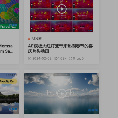
AE模板
Memsa
AE模板大红灯笼带来热闹春节的喜
am Save
庆片头动画
0
2024-02-03
1.03k
0
0
12.99
12