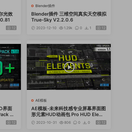
Blender插件
达尔光效
Blender插件 三维空间真实天空模拟
0.81
True-Sky V2.2.0.6
12
2023-12-10
1.29k
0
1
12
AE模板
UD界面
AE模板-未来科技感专业屏幕界面图
ack V
形元素HUD动画包 Pro HUD Eleme
nts Pack
12
2023-10-31
806
0
0
12