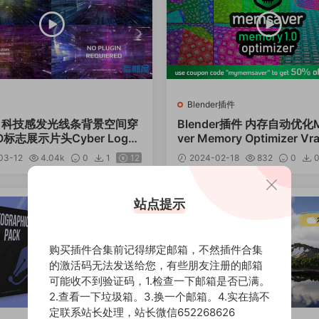
Blender插件
板 科技感发光线条背景空间穿
Blender插件 内存自动优化
O标志展示片头Cyber Logo
ver Memory Optimizer Vr
r V1.2.1
03-12
4.04k
0
1
12
2024-02-18
832
0
站点提示
购买插件合集前记得绑定邮箱，不然插件合集
的激活码无法发送给您，有些朋友注册的邮箱
可能收不到验证码，1.检查一下邮箱是否已满。
2.查看一下垃圾箱。3.换一个邮箱。4.实在搞不
定联系站长处理，站长微信652268626