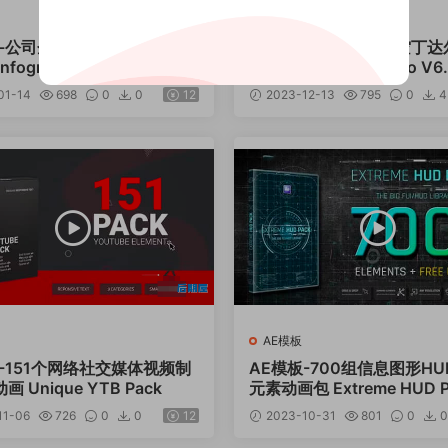
Blender插件
板-公司企业商务信息图形报表
Blender插件-真实天空丁
fographics Pack
模拟工具 Pure-Sky Pro V6.
01-14
698
0
0
12
2023-12-13
795
0
4
AE模板
-151个网络社交媒体视频制
AE模板-700组信息图形H
 Unique YTB Pack
元素动画包 Extreme HUD P
1.6
11-06
726
0
0
12
2023-10-31
801
0
0