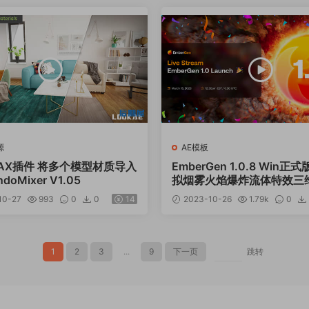
源
AE模板
MAX插件 将多个模型材质导入
EmberGen 1.0.8 Win
doMixer V1.05
拟烟雾火焰爆炸流体特效三
10-27
993
0
0
14
2023-10-26
1.79k
0
1
2
3
...
9
下一页
跳转