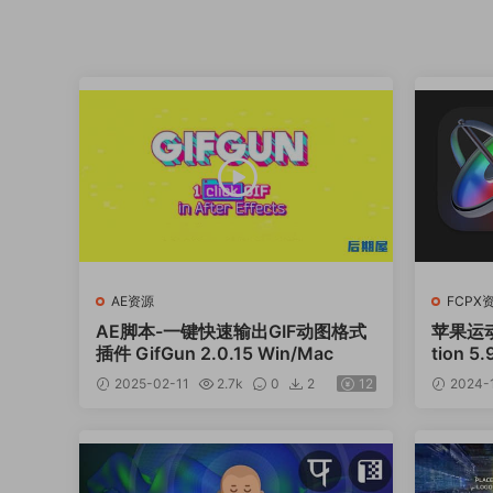
AE资源
FCPX
AE脚本-一键快速输出GIF动图格式
苹果运
插件 GifGun 2.0.15 Win/Mac
tion 
2025-02-11
2.7k
0
2
12
2024-1