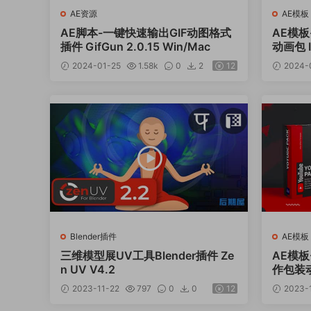
AE资源
AE模板
AE脚本-一键快速输出GIF动图格式
AE模
插件 GifGun 2.0.15 Win/Mac
动画包 In
2024-01-25
1.58k
0
2
12
2024-
Blender插件
AE模板
三维模型展UV工具Blender插件 Ze
AE模板
n UV V4.2
作包装动画
2023-11-22
797
0
0
12
2023-