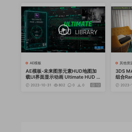
AE模板
其他资
AE模板-未来图形元素HUD地图加
3DS 
载UI界面显示动画 Ultimate HUD Li
组合Ran
brary
2023-10-31
802
0
0
12
2023-