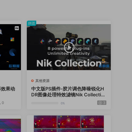
拼团
其他资源
形效果动
中文版PS插件-胶片调色降噪锐化H
DR图像处理特效滤镜Nik Collectio
n 6.10.0 Win/Mac
0
3
0%
12