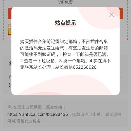
VIP免费
立即购买
站点提示
此资源购买后30天内可下载。客服QQ：652268626
购买插件合集前记得绑定邮箱，不然插件合集
的激活码无法发送给您，有些朋友注册的邮箱
可能收不到验证码，1.检查一下邮箱是否已满。
2.查看一下垃圾箱。3.换一个邮箱。4.实在搞不
常见问题
定联系站长处理，站长微信652268626
blender怎么安装插件？blender插件安装通用方
法！
文章来自后期屋，原文链接：
https://lanfucai.com/blcj/26435
，转载请注明出处。后期屋提
供AE模板代改服务