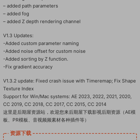
– added path parameters
– added fog
– added Z depth rendering channel
V1.3 Updates:
-Added custom parameter naming
-Added noise offset for custom noise
-Added sorting by Z function.
-Fix gradient accuracy
V1.3.2 update: Fixed crash issue with Timeremap; Fix Shape
Texture Index
Support for Win/Mac systems: AE 2023, 2022, 2021, 2020,
CC 2019, CC 2018, CC 2017, CC 2015, CC 2014
这里是后期屋资源站，欢迎您来后期屋下载影视后期资源（AE模
板、PR模板、音视频频素材各种插件等）
资源下载