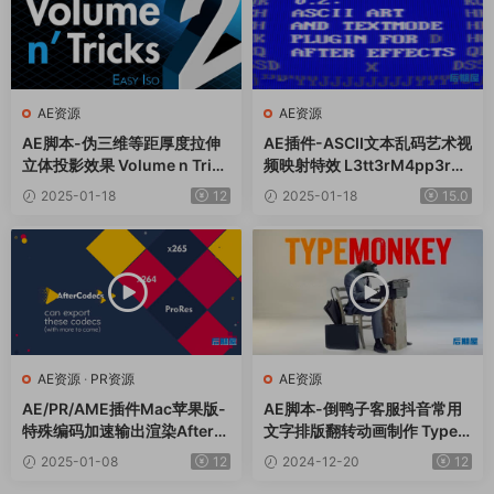
AE资源
AE资源
AE脚本-伪三维等距厚度拉伸
AE插件-ASCII文本乱码艺术视
立体投影效果 Volume n Trick
频映射特效 L3tt3rM4pp3r2
s 2 v1.1.1+使用教程
V2.3 Win
2025-01-18
12
2025-01-18
15.0
AE资源
·
PR资源
AE资源
AE/PR/AME插件Mac苹果版-
AE脚本-倒鸭子客服抖音常用
特殊编码加速输出渲染AfterC
文字排版翻转动画制作 TypeM
odecs v1.11.2
onkey v1.26+使用教程
2025-01-08
12
2024-12-20
12