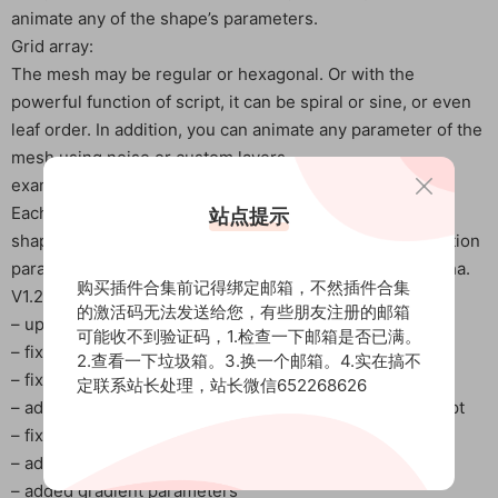
animate any of the shape’s parameters.
Grid array:
The mesh may be regular or hexagonal. Or with the
powerful function of script, it can be spiral or sine, or even
leaf order. In addition, you can animate any parameter of the
mesh using noise or custom layers.
example:
Each point of the mesh is represented by a copy of the
站点提示
shape, called an instance. The instance has many animation
parameters: radius, angle, position offset, color, and alpha.
购买插件合集前记得绑定邮箱，不然插件合集
V1.2.2 update:
的激活码无法发送给您，有些朋友注册的邮箱
– updated licensing framework
可能收不到验证码，1.检查一下邮箱是否已满。
– fixed script editor window size
2.查看一下垃圾箱。3.换一个邮箱。4.实在搞不
– fixed script caused by zero error
定联系站长处理，站长微信652268626
– added gridwidth and gridheight parameters to the script
– fixed 16 / 32 bit color mode fault
– added ramp parameter
– added gradient parameters