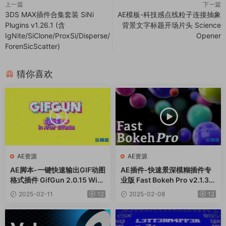
上一篇
下一篇
3DS MAX插件合集套装 SiNi
AE模板-科技感点线粒子连接抽象
Plugins v1.26.1 (含
背景文字标题开场片头 Science
IgNite/SiClone/ProxSi/Disperse/
Opener
ForenSicScatter)
猜你喜欢
AE资源
AE资源
AE脚本-一键快速输出GIF动图
AE插件-快速景深模糊插件专
格式插件 GifGun 2.0.15 Win/
业版 Fast Bokeh Pro v2.1.3
Mac
Win
2025-02-11
12
2025-02-08
12