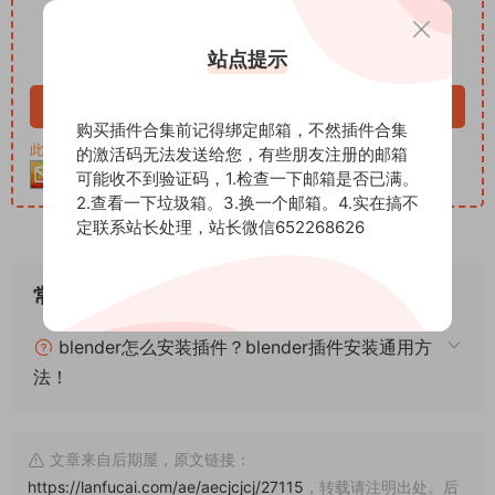
12
下载价格
积分
站点提示
VIP免费
立即购买
购买插件合集前记得绑定邮箱，不然插件合集
此资源购买后30天内可下载。客服QQ：652268626
的激活码无法发送给您，有些朋友注册的邮箱
可能收不到验证码，1.检查一下邮箱是否已满。
2.查看一下垃圾箱。3.换一个邮箱。4.实在搞不
定联系站长处理，站长微信652268626
常见问题
blender怎么安装插件？blender插件安装通用方
法！
文章来自后期屋，原文链接：
https://lanfucai.com/ae/aecjcjcj/27115
，转载请注明出处。后