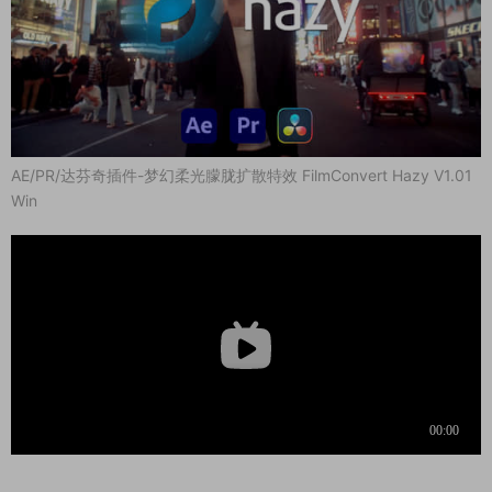
AE/PR/达芬奇插件-梦幻柔光朦胧扩散特效 FilmConvert Hazy V1.01
Win