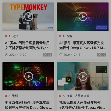
AE资源
AE资源
AE脚本-倒鸭子客服抖音常用
AE插件-漂亮真实高级辉光发
文字排版翻转动画制作 TypeM
光插件 Deep Glow v1.5.7 Ma
onkey v1.26+使用教程
c苹果版
2024-12-20
12
2024-12-15
12
AE资源
AE资源
·
达芬奇资源
中文汉化AE插件-漂亮真实高
视频无损放大画质修复软件
级辉光发光特效 Deep Glow 2
+达芬奇/AE插件 Topaz Vide