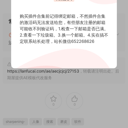
购买插件合集前记得绑定邮箱，不然插件合集
常见问题
的激活码无法发送给您，有些朋友注册的邮箱
可能收不到验证码，1.检查一下邮箱是否已满。
blender怎么安装插件？blender插件安装通用方
2.查看一下垃圾箱。3.换一个邮箱。4.实在搞不
定联系站长处理，站长微信652268626
法！
文章来自后期屋，原文链接：
https://lanfucai.com/ae/aecjcjcj/27153
，转载请注明出处。后
期屋提供AE模板代改服务
0
0
sharpening-
人像
搜索
磨皮
软件