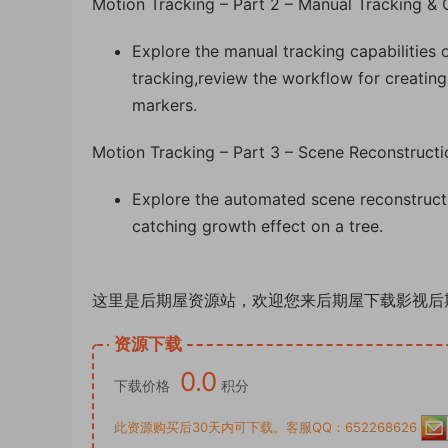
Motion Tracking – Part 2 – Manual Tracking & 
Explore the manual tracking capabilitie
tracking,review the workflow for creating
markers.
Motion Tracking – Part 3 – Scene Reconstructio
Explore the automated scene reconstruct
catching growth effect on a tree.
这里是后期屋资源站，欢迎您来后期屋下载影视后
资源下载
0.0
下载价格
积分
此资源购买后30天内可下载。客服QQ：652268626