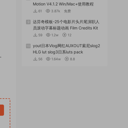
Motion V4.1.2 Win/Mac+使用教程
61
3.87k
免费
达芬奇模板-25个电影片头片尾演职人
9
员滚动字幕标题动画 Film Credits Kit
59
1.2w
12
yout日本Vlog网红AUXOUT索尼slog2
10
HLG lut slog3日系luts pack
-
56
1.64w
8.8