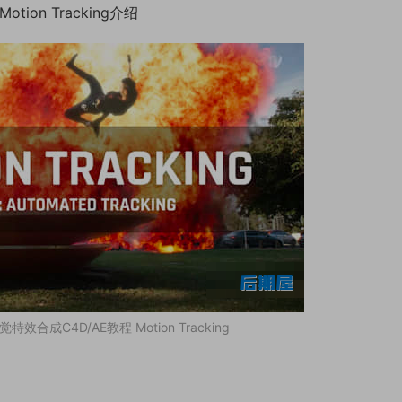
on Tracking介绍
合成C4D/AE教程 Motion Tracking