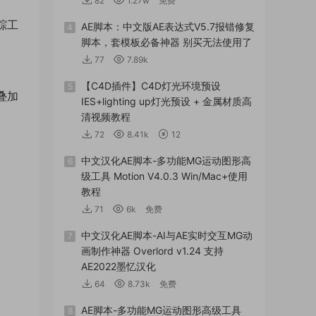
82
1.27w
免费
跟踪工
AE脚本：中文版AE表达式V5.7报错修复
4
脚本，套模板必备神器 别买无法使用了
77
7.89k
【C4D插件】C4D灯光环境预设
5
叠加
IES+lighting up灯光预设 + 金属材质高
清视频教程
72
8.41k
12
中文汉化AE脚本-多功能MG运动图形高
6
级工具 Motion V4.0.3 Win/Mac+使用
教程
71
6k
免费
中文汉化AE脚本-AI与AE实时交互MG动
7
画制作神器 Overlord v1.24 支持
AE2022墨忆汉化
64
8.73k
免费
AE脚本-多功能MG运动图形高级工具
8