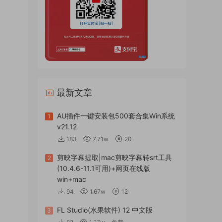
最新文章
AU插件一键安装包500套合集Win系统
1
v21.12
183
7.71w
20
剪映字幕提取|mac剪映字幕转srt工具
2
(10.4.6-11.1可用)+网页在线版
win+mac
94
1.67w
12
FL Studio(水果软件) 12 中文版
3