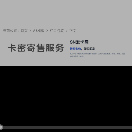
当前位置：
首页
AE模板
栏目包装
正文
02:32:37
50%
75%
100%