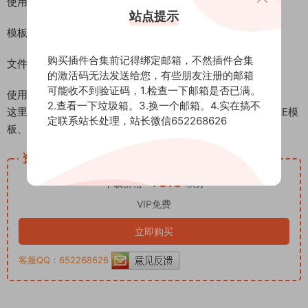
使用插件：无需外置插件
站点提示
模板音乐：无音乐 （更多AE模板精选参考
音乐合集下载
）
购买插件合集前记得绑定邮箱，不然插件合集
文件大小：114M
的激活码无法发送给您，有些朋友注册的邮箱
可能收不到验证码，1.检查一下邮箱是否已满。
使用帮助：视频教程
2.查看一下垃圾箱。3.换一个邮箱。4.实在搞不
这里是后期屋资源站，欢迎您来后期屋下载影视后期资源（AE模
定联系站长处理，站长微信652268626
板、PR模板、音视频频素材各种插件等）
资源下载
15.0
下载价格
积分
VIP免费
立即购买
客服QQ：652268626