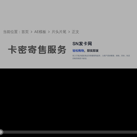
当前位置：
首页
AE模板
片头片尾
正文
12:25:50
50%
75%
100%