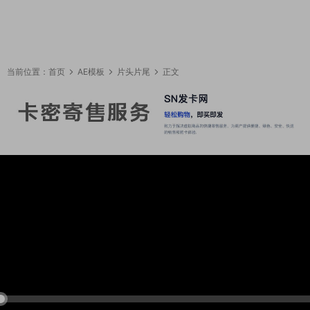
当前位置：
首页
AE模板
片头片尾
正文
11:38:27
50%
75%
100%