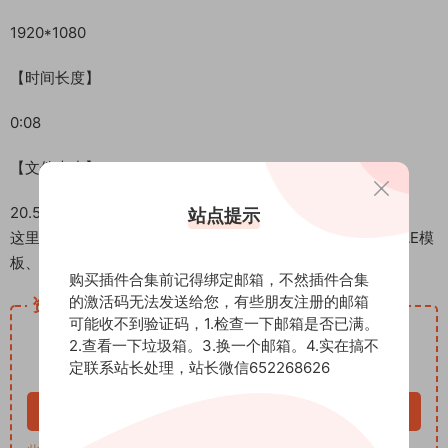
1920*1080
【时间长度】
0:08
【文件大小】
20.53MB
站点提示
这里是后期屋资源站，欢迎您来后期屋下载影视后期资源（AE模
板、PR模板、音视频频素材各种插件等）
购买插件合集前记得绑定邮箱，不然插件合集
的激活码无法发送给您，有些朋友注册的邮箱
资源下载
可能收不到验证码，1.检查一下邮箱是否已满。
12.99
下载价格
积分
2.查看一下垃圾箱。3.换一个邮箱。4.实在搞不
定联系站长处理，站长微信652268626
VIP免费
立即购买