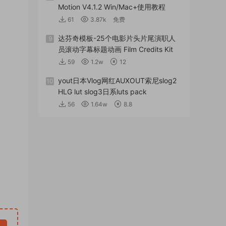
Motion V4.1.2 Win/Mac+使用教程
61
3.87k
免费
达芬奇模板-25个电影片头片尾演职人
9
员滚动字幕标题动画 Film Credits Kit
59
1.2w
12
yout日本Vlog网红AUXOUT索尼slog2
10
HLG lut slog3日系luts pack
56
1.64w
8.8