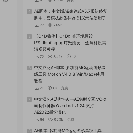
82
1.27w
免费
AE脚本：中文版AE表达式V5.7报错修复
4
脚本，套模板必备神器 别买无法使用了
77
7.89k
【C4D插件】C4D灯光环境预设
5
IES+lighting up灯光预设 + 金属材质高
清视频教程
72
8.41k
12
中文汉化AE脚本-多功能MG运动图形高
6
级工具 Motion V4.0.3 Win/Mac+使用
教程
71
6k
免费
中文汉化AE脚本-AI与AE实时交互MG动
7
画制作神器 Overlord v1.24 支持
AE2022墨忆汉化
64
8.73k
免费
AE脚本-多功能MG运动图形高级工具
8