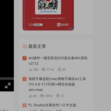
最新文章
AU插件一键安装包500套合集Win系统
1
v21.12
183
7.71w
20
剪映字幕提取|mac剪映字幕转srt工具
2
(10.4.6-11.1可用)+网页在线版
win+mac
94
1.67w
12
FL Studio(水果软件) 12 中文版
3
推广