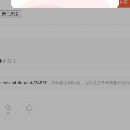
VIP免费
立即购买
通用方法！
om/aemb-mb/logomb/24959
，转载请注明出处。后期屋提供AE模板代改服
0
0