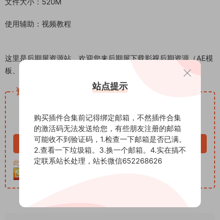
文件大小：520M
使用辅助：视频教程
这里是后期屋资源站，欢迎您来后期屋下载影视后期资源（AE模
板、PR模板、音视频频素材各种插件等）
站点提示
资源下载
12
下载价格
积分
购买插件合集前记得绑定邮箱，不然插件合集
VIP免费
的激活码无法发送给您，有些朋友注册的邮箱
可能收不到验证码，1.检查一下邮箱是否已满。
立即购买
2.查看一下垃圾箱。3.换一个邮箱。4.实在搞不
定联系站长处理，站长微信652268626
此资源购买后30天内可下载。客服QQ：652268626