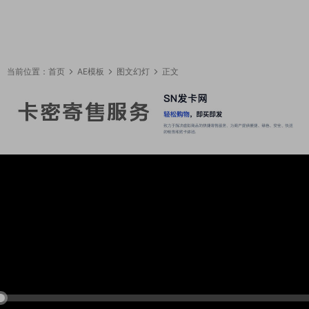
当前位置：
首页
AE模板
图文幻灯
正文
22:49:38
50%
75%
100%